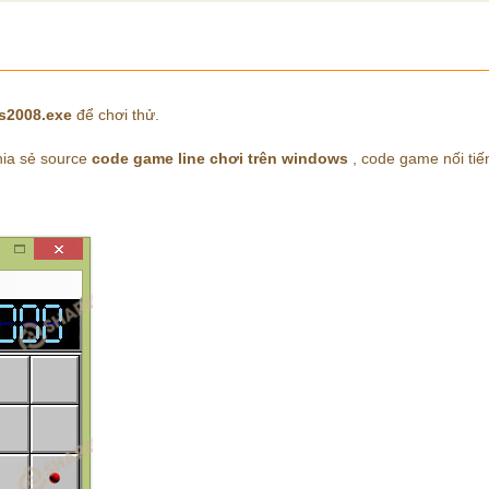
es2008.exe
để chơi thử.
hia sẻ source
code game line chơi trên windows
, code game nối tiế