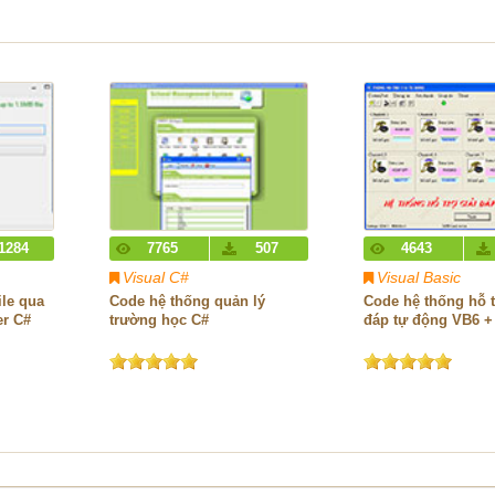
1284
7765
507
4643
Visual C#
Visual Basic
ile qua
Code hệ thống quản lý
Code hệ thống hỗ t
er C#
trường học C#
đáp tự động VB6 +