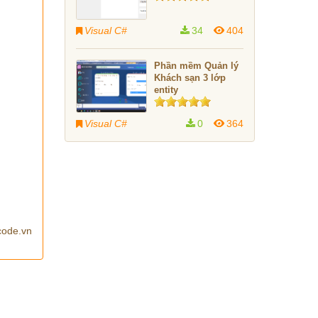
Visual C#
34
404
Phần mềm Quản lý
Khách sạn 3 lớp
entity
Visual C#
0
364
code.vn