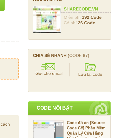
SHARECODE.VN
Miễn phí
192 Code
Có phí
26 Code
CHIA SẺ NHANH
(CODE
87
)
Gửi cho email
Lưu lại code
CODE NỔI BẬT
Code đồ án [Source
 cách
Code C#] Phần Mềm
Quản Lý Cửa Hàng