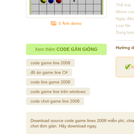
Thể loại
Nhóm co
Ngày đă
0 Ảnh demo
Loại file
Dung lượ
Hướng 
Xem thêm
CODE GẦN GIỐNG
code game line 2008
K
đồ án game line C#
code line game 2008
code game line trên windows
code chơi game line 2008
Download source code game lines 2008 miễn phí, chia
chơi đơn giản. Hãy download ngay.