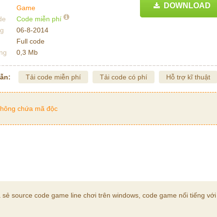
DOWNLOAD
Game
de
Code miễn phí
ng
06-8-2014
Full code
ng
0,3 Mb
dẫn:
Tải code miễn phí
Tải code có phí
Hỗ trợ kĩ thuật
hông chứa mã độc
 sẻ source code game line chơi trên windows, code game nối tiếng với