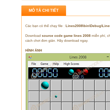
MÔ TẢ CHI TIẾT
Các bạn có thể chạy file :
Lines2008\bin\Debug\Lin
Download
source code game lines 2008
miễn phí, c
cách chơi đơn giản. Hãy download ngay.
HÌNH ẢNH