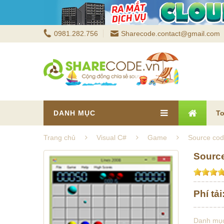
0981.282.756
Sharecode.contact@gmail.com
DANH MỤC
To
Trang chủ
Visual C#
Game
Source cod
Source
Phí tải
Danh mụ