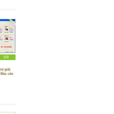
172
rợ giải
 Báo cáo