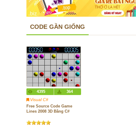
CODE GẦN GIỐNG
4395
364
Visual C#
Free Source Code Game
Lines 2008 3D Bằng C#