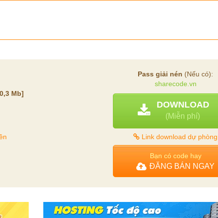
Pass giải nén
(Nếu có):
sharecode.vn
[0,3 Mb]
DOWNLOAD
(Miễn phí)
ền
Link download dự phòng
Bạn có code hay
ĐĂNG BÁN NGAY