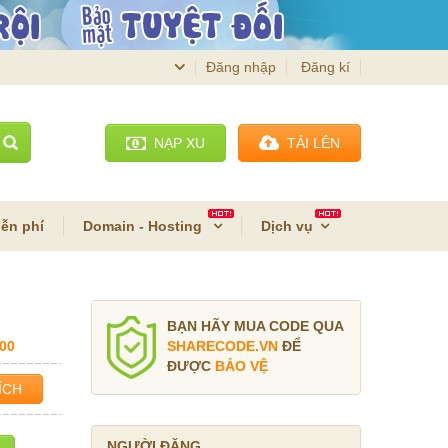
Đăng nhập
Đăng kí
NẠP XU
TẢI LÊN
ễn phí
Domain - Hosting
Dịch vụ
BẠN HÃY MUA CODE QUA
00
SHARECODE.VN
ĐỂ
ĐƯỢC
BẢO VỆ
ÍCH
NGƯỜI ĐĂNG