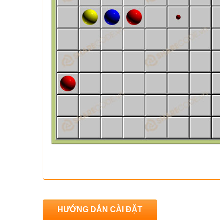
HƯỚNG DẪN CÀI ĐẶT