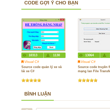
CODE GỢI Ý CHO BẠN
10313
1130
13064
Visual C#
Visual C#
Source code quản lý xe và
Source code truyền f
lái xe C#
mạng lan File Transf
BÌNH LUẬN