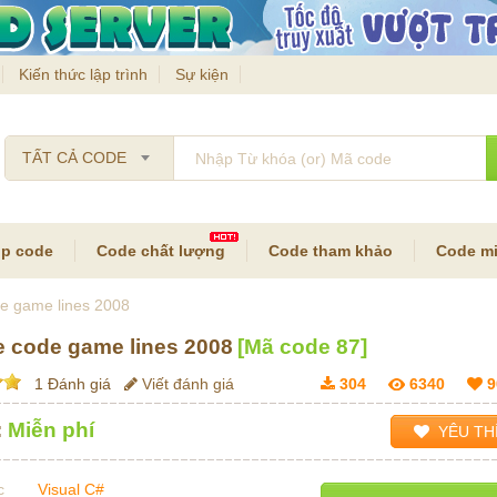
Kiến thức lập trình
Sự kiện
TẤT CẢ CODE
p code
Code chất lượng
Code tham khảo
Code mi
e game lines 2008
 code game lines 2008
[Mã code
87
]
1 Đánh giá
Viết đánh giá
304
6340
9
:
Miễn phí
YÊU TH
c
Visual C#