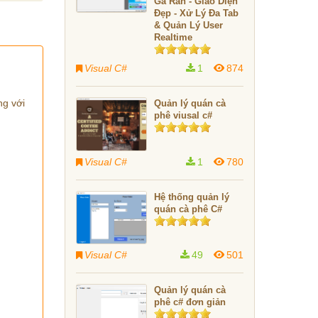
Gà Rán - Giao Diện
Đẹp - Xử Lý Đa Tab
& Quản Lý User
Realtime
Visual C#
1
874
ng với
Quản lý quán cà
phê viusal c#
Visual C#
1
780
Hệ thống quản lý
quán cà phê C#
Visual C#
49
501
Quản lý quán cà
phê c# đơn giản