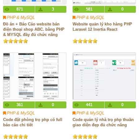
871
3
581
0
PHP & MySQL
PHP & MySQL
Đồ án + Báo Cáo website bán
Website quản lý kho hàng PHP
điện thoại shop ABC. bằng PHP
Laravel 12 Inertia React
& MYSQL đầy đủ chức năng
quản trị và người dùng: giỏ
hàng, đặt hàng, thêm, sửa, xóa
sản phẩm .(kèm báo cáo WORD
60 trang đủ 7 loại UML)
361
0
441
0
PHP & MySQL
PHP & MySQL
Code đặt phòng trọ php có full
Code quản lý nhà trọ php thuần
báo cáo chi tiết
giao diện đẹp đủ chức năng