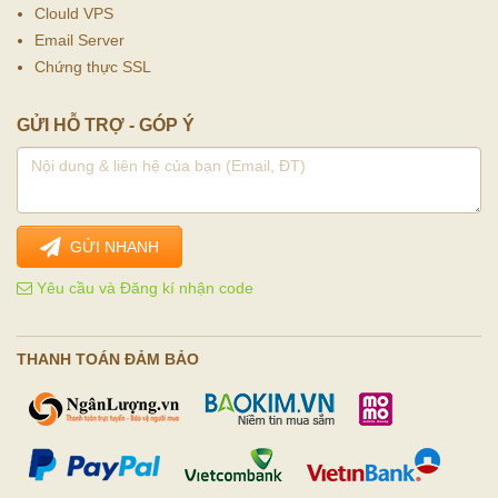
Clould VPS
Email Server
Chứng thực SSL
GỬI HỖ TRỢ - GÓP Ý
GỬI NHANH
Yêu cầu và Đăng kí nhận code
THANH TOÁN ĐẢM BẢO