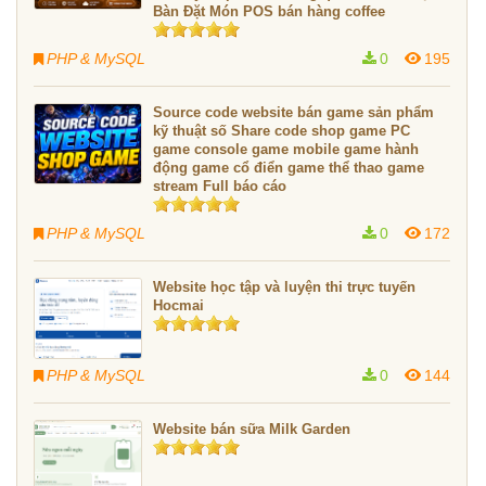
Bàn Đặt Món POS bán hàng coffee
PHP & MySQL
0
195
Source code website bán game sản phẩm
kỹ thuật số Share code shop game PC
game console game mobile game hành
động game cổ điển game thể thao game
stream Full báo cáo
PHP & MySQL
0
172
Website học tập và luyện thi trực tuyến
Hocmai
PHP & MySQL
0
144
Website bán sữa Milk Garden