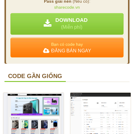
Pass giải nén
(Nếu có):
sharecode.vn
DOWNLOAD
(Miễn phí)
Bạn có code hay
ĐĂNG BÁN NGAY
CODE GẦN GIỐNG