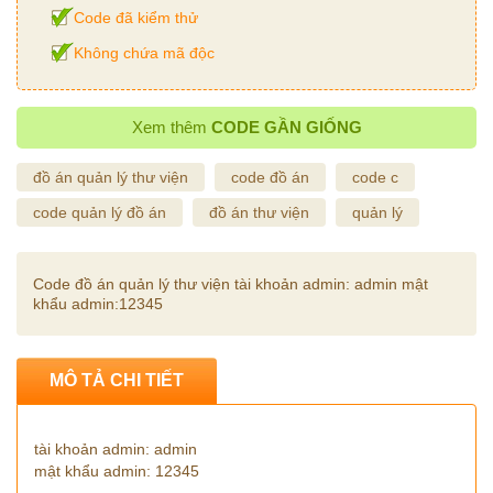
Code đã kiểm thử
Không chứa mã độc
Xem thêm
CODE GẦN GIỐNG
đồ án quản lý thư viện
code đồ án
code c
code quản lý đồ án
đồ án thư viện
quản lý
Code đồ án quản lý thư viện tài khoản admin: admin mật
khẩu admin:12345
MÔ TẢ CHI TIẾT
tài khoản admin: admin
mật khẩu admin: 12345