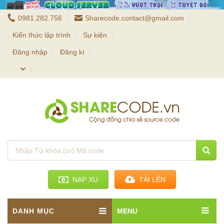
0981.282.756
Sharecode.contact@gmail.com
Kiến thức lập trình
Sự kiện
Đăng nhập
Đăng kí
NẠP XU
TẢI LÊN
DANH MỤC
MENU