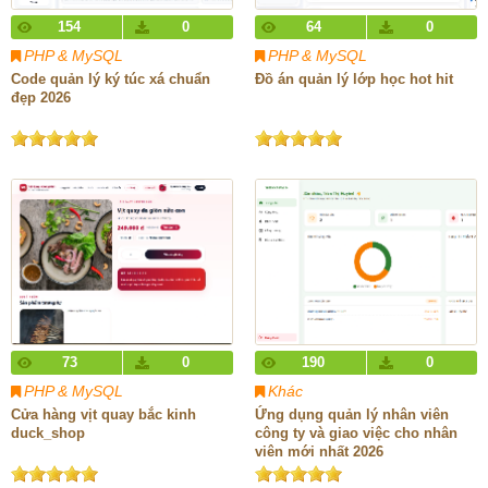
154
0
64
0
PHP & MySQL
PHP & MySQL
Code quản lý ký túc xá chuẩn
Đồ án quản lý lớp học hot hit
đẹp 2026
73
0
190
0
PHP & MySQL
Khác
Cửa hàng vịt quay bắc kinh
Ứng dụng quản lý nhân viên
duck_shop
công ty và giao việc cho nhân
viên mới nhất 2026