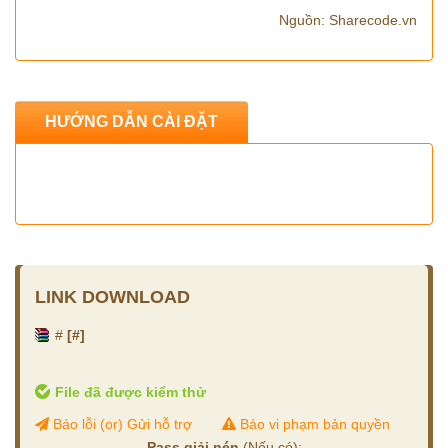
Nguồn: Sharecode.vn
HƯỚNG DẪN CÀI ĐẶT
LINK DOWNLOAD
#
[#]
File đã được kiểm thử
Báo lỗi (or) Gửi hỗ trợ
Báo vi phạm bản quyền
Pass giải nén
(Nếu có):