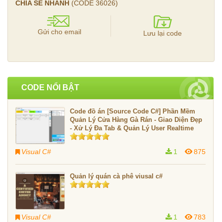
CHIA SẺ NHANH
(CODE
36026
)
Gửi cho email
Lưu lại code
CODE NỔI BẬT
Code đồ án [Source Code C#] Phần Mềm
Quản Lý Cửa Hàng Gà Rán - Giao Diện Đẹp
- Xử Lý Đa Tab & Quản Lý User Realtime
Visual C#
1
875
Quản lý quán cà phê viusal c#
Visual C#
1
783