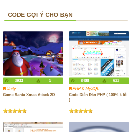
CODE GỢI Ý CHO BẠN
3933
5
8400
633
Unity
PHP & MySQL
Game Santa Xmas Attack 2D
Code Diễn Đàn PHP ( 100% k lỗi
)