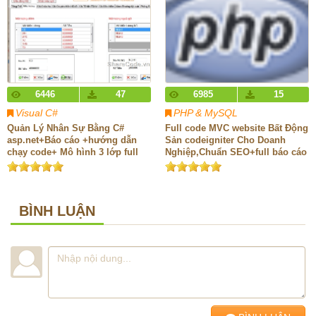
6446
47
6985
15
Visual C#
PHP & MySQL
Quản Lý Nhân Sự Bằng C#
Full code MVC website Bất Động
asp.net+Báo cáo +hướng dẫn
Sản codeigniter Cho Doanh
chạy code+ Mô hình 3 lớp full
Nghiệp,Chuẩn SEO+full báo cáo
báo cáo
BÌNH LUẬN