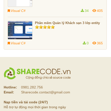
Visual C#
34
405
Phần mềm Quản lý Khách sạn 3 lớp entity
Visual C#
0
365
Hotline:
0981.282.756
Email:
Sharecode.contact@gmail.com
Nạp tiền và tải code (24/7)
Hỗ trợ tự động mọi thời gian trong ngày