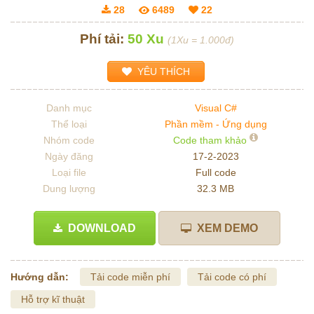
28
6489
22
Phí tải:
50 Xu
(1Xu = 1.000đ)
YÊU THÍCH
Danh mục
Visual C#
Thể loại
Phần mềm - Ứng dụng
Nhóm code
Code tham khảo
Ngày đăng
17-2-2023
Loại file
Full code
Dung lượng
32.3 MB
DOWNLOAD
XEM DEMO
Hướng dẫn:
Tải code miễn phí
Tải code có phí
Hỗ trợ kĩ thuật