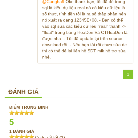
@Cungha9
Oke thank bạn, tôi đã để trong
sql là kiểu dự liệu real nó có kiểu dữ liệu là
số thực, tính tiền tôi là ra số thập phân nên
nó xuất ra dạng 12345E+08. - Bạn có thể
vào sql sửa các kiểu dữ liệu "real" thành ->
"float" trong bảng HoaDon Và CTHoaDon là
được nha. - Tôi đã update lại trên source
download rồi. - Nếu bạn tải rồi chưa sửa dc
thì có thể để lại liên hệ SDT mik hỗ trợ sửa
nhé.
1
ĐÁNH GIÁ
ĐIỂM TRUNG BÌNH
5
1 ĐÁNH GIÁ
Code rất tốt
(1)