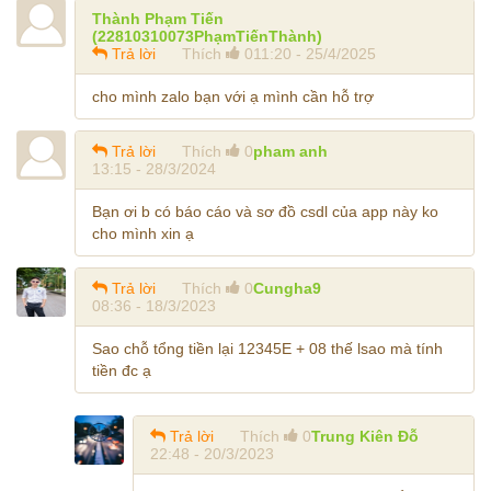
Thành Phạm Tiến
(22810310073PhạmTiếnThành)
Trả lời
Thích
0
11:20 - 25/4/2025
cho mình zalo bạn với ạ mình cần hỗ trợ
Trả lời
Thích
0
pham anh
13:15 - 28/3/2024
Bạn ơi b có báo cáo và sơ đồ csdl của app này ko
cho mình xin ạ
Trả lời
Thích
0
Cungha9
08:36 - 18/3/2023
Sao chỗ tổng tiền lại 12345E + 08 thế lsao mà tính
tiền đc ạ
Trả lời
Thích
0
Trung Kiên Đỗ
22:48 - 20/3/2023