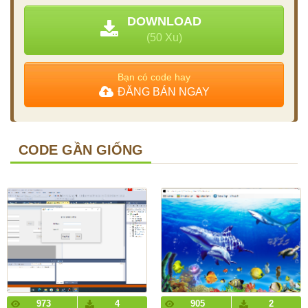
DOWNLOAD
(50 Xu)
Bạn có code hay
ĐĂNG BÁN NGAY
CODE GẦN GIỐNG
973
4
905
2