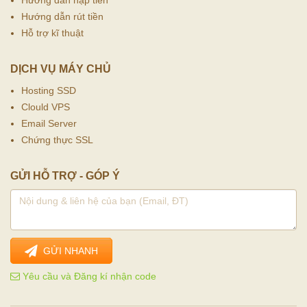
Hướng dẫn nạp tiền
Hướng dẫn rút tiền
Hỗ trợ kĩ thuật
DỊCH VỤ MÁY CHỦ
Hosting SSD
Clould VPS
Email Server
Chứng thực SSL
GỬI HỖ TRỢ - GÓP Ý
GỬI NHANH
Yêu cầu và Đăng kí nhận code