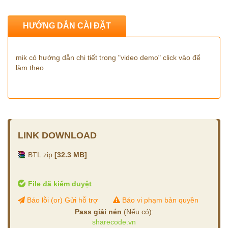
HƯỚNG DẪN CÀI ĐẶT
mik có hướng dẫn chi tiết trong "video demo" click vào để
làm theo
LINK DOWNLOAD
BTL.zip
[32.3 MB]
File đã kiểm duyệt
Báo lỗi (or) Gửi hỗ trợ
Báo vi phạm bản quyền
Pass giải nén
(Nếu có):
sharecode.vn