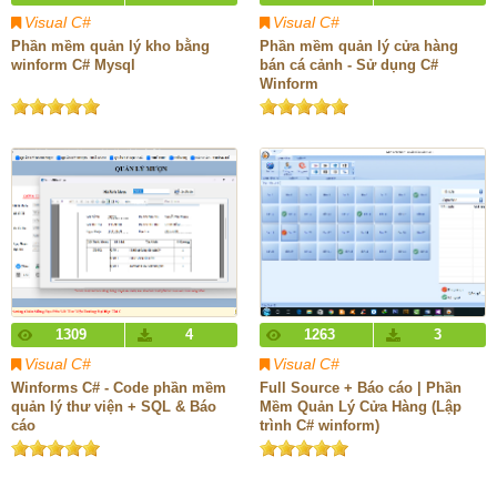
Visual C#
Visual C#
Phần mềm quản lý kho bằng
Phần mềm quản lý cửa hàng
winform C# Mysql
bán cá cảnh - Sử dụng C#
Winform
1309
4
1263
3
Visual C#
Visual C#
Winforms C# - Code phần mềm
Full Source + Báo cáo | Phần
quản lý thư viện + SQL & Báo
Mềm Quản Lý Cửa Hàng (Lập
cáo
trình C# winform)