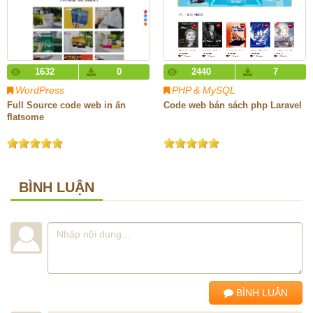
1632
0
2440
7
WordPress
PHP & MySQL
Full Source code web in ấn
Code web bán sách php Laravel
flatsome
BÌNH LUẬN
BÌNH LUẬN