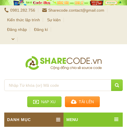
0981.282.756
Sharecode.contact@gmail.com
Kiến thức lập trình
Sự kiện
Đăng nhập
Đăng kí
NẠP XU
TẢI LÊN
DANH MỤC
MENU