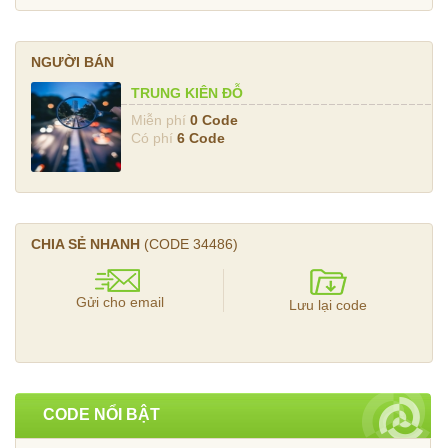
NGƯỜI BÁN
TRUNG KIÊN ĐỖ
Miễn phí
0 Code
Có phí
6 Code
CHIA SẺ NHANH
(CODE
34486
)
Gửi cho email
Lưu lại code
CODE NỔI BẬT