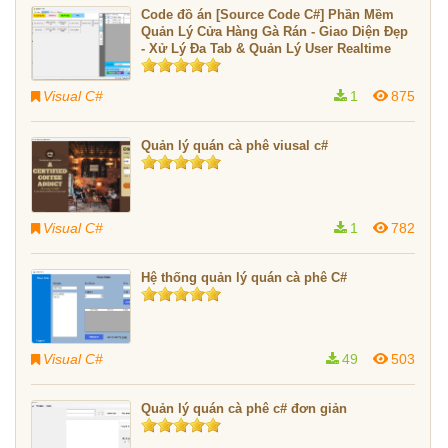
Code đồ án [Source Code C#] Phần Mềm
Quản Lý Cửa Hàng Gà Rán - Giao Diện Đẹp
- Xử Lý Đa Tab & Quản Lý User Realtime
Visual C#
1
875
Quản lý quán cà phê viusal c#
Visual C#
1
782
Hệ thống quản lý quán cà phê C#
Visual C#
49
503
Quản lý quán cà phê c# đơn giản