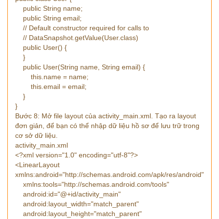
public String name;
public String email;
// Default constructor required for calls to
// DataSnapshot.getValue(User.class)
public User() {
}
public User(String name, String email) {
this.name = name;
this.email = email;
}
}
Bước 8: Mở file layout của activity_main.xml. Tạo ra layout
đơn giản, để bạn có thể nhập dữ liệu hồ sơ để lưu trữ trong
cơ sở dữ liệu.
activity_main.xml
<?xml version="1.0" encoding="utf-8"?>
<LinearLayout
xmlns:android="http://schemas.android.com/apk/res/android"
xmlns:tools="http://schemas.android.com/tools"
android:id="@+id/activity_main"
android:layout_width="match_parent"
android:layout_height="match_parent"