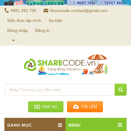
0981.282.756
Sharecode.contact@gmail.com
Kiến thức lập trình
Sự kiện
Đăng nhập
Đăng kí
NẠP XU
TẢI LÊN
DANH MỤC
MENU