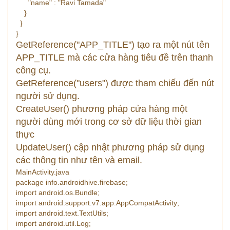
"name" : "Ravi Tamada"
}
}
}
GetReference("APP_TITLE") tạo ra một nút tên
APP_TITLE mà các cửa hàng tiêu đề trên thanh
công cụ.
GetReference("users") được tham chiếu đến nút
người sử dụng.
CreateUser() phương pháp cửa hàng một
người dùng mới trong cơ sở dữ liệu thời gian
thực
UpdateUser() cập nhật phương pháp sử dụng
các thông tin như tên và email.
MainActivity.java
package info.androidhive.firebase;
import android.os.Bundle;
import android.support.v7.app.AppCompatActivity;
import android.text.TextUtils;
import android.util.Log;