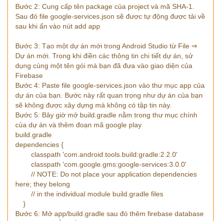
Bước 2: Cung cấp tên package của project và mã SHA-1.
Sau đó file google-services.json sẽ được tự động được tải về
sau khi ấn vào nút add app
Bước 3: Tạo một dự án mới trong Android Studio từ File ⇒
Dự án mới. Trong khi điền các thông tin chi tiết dự án, sử
dụng cùng một tên gói mà bạn đã đưa vào giao diện của
Firebase
Bước 4: Paste file google-services.json vào thư mục app của
dự án của bạn. Bước này rất quan trọng như dự án của bạn
sẽ không được xây dựng mà không có tập tin này.
Bước 5: Bây giờ mở build.gradle nằm trong thư mục chính
của dự án và thêm đoạn mã google play
build.gradle
dependencies {
classpath 'com.android.tools.build:gradle:2.2.0'
classpath 'com.google.gms:google-services:3.0.0'
// NOTE: Do not place your application dependencies
here; they belong
// in the individual module build.gradle files
}
Bước 6: Mở app/build.gradle sau đó thêm firebase database