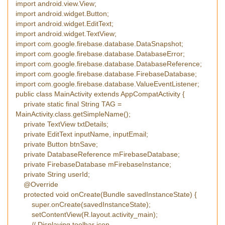
import android.view.View;
import android.widget.Button;
import android.widget.EditText;
import android.widget.TextView;
import com.google.firebase.database.DataSnapshot;
import com.google.firebase.database.DatabaseError;
import com.google.firebase.database.DatabaseReference;
import com.google.firebase.database.FirebaseDatabase;
import com.google.firebase.database.ValueEventListener;
public class MainActivity extends AppCompatActivity {
private static final String TAG =
MainActivity.class.getSimpleName();
private TextView txtDetails;
private EditText inputName, inputEmail;
private Button btnSave;
private DatabaseReference mFirebaseDatabase;
private FirebaseDatabase mFirebaseInstance;
private String userId;
@Override
protected void onCreate(Bundle savedInstanceState) {
super.onCreate(savedInstanceState);
setContentView(R.layout.activity_main);
// Displaying toolbar icon