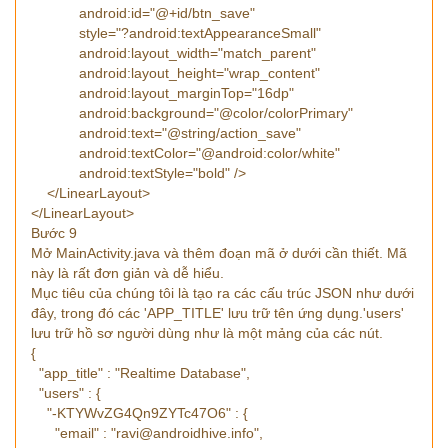
android:id="@+id/btn_save"
style="?android:textAppearanceSmall"
android:layout_width="match_parent"
android:layout_height="wrap_content"
android:layout_marginTop="16dp"
android:background="@color/colorPrimary"
android:text="@string/action_save"
android:textColor="@android:color/white"
android:textStyle="bold" />
</LinearLayout>
</LinearLayout>
Bước 9
Mở MainActivity.java và thêm đoạn mã ở dưới cần thiết. Mã
này là rất đơn giản và dễ hiểu.
Mục tiêu của chúng tôi là tạo ra các cấu trúc JSON như dưới
đây, trong đó các 'APP_TITLE' lưu trữ tên ứng dụng.'users'
lưu trữ hồ sơ người dùng như là một mảng của các nút.
{
"app_title" : "Realtime Database",
"users" : {
"-KTYWvZG4Qn9ZYTc47O6" : {
"email" : "
ravi@androidhive.info
",