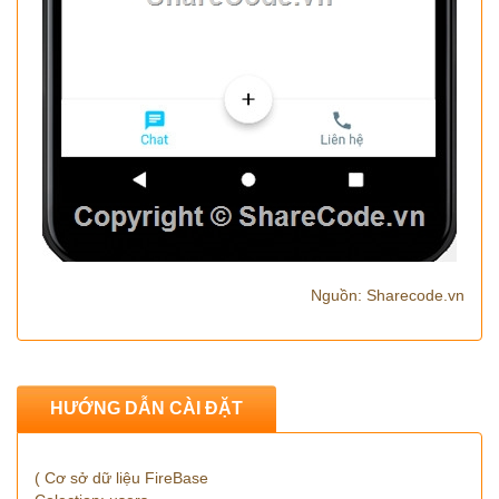
Nguồn: Sharecode.vn
HƯỚNG DẪN CÀI ĐẶT
( Cơ sở dữ liệu FireBase