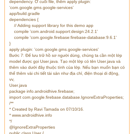
dependency. Ở cuối file, thêm apply plugin:
‘com.google.gms.google-services’
app/build.gradle
dependencies {
// Adding support library for this demo app
compile 'com.android.support:design:24.2.1'
compile 'com.google.firebase:firebase-database:9.6.1'
}
apply plugin: 'com.google.gms.google-services'
Bước 7: Để lưu trữ hồ sơ người dùng, chúng ta cần một lớp
model được gọi User.java. Tạo một lớp có tên User.java và
thêm vào dưới đây thuộc tính của lớp. Nếu bạn muốn bạn có
thể thêm vài chi tiết tài sản như địa chỉ, điện thoại di động,
vv,
User.java
package info.androidhive.firebase;
import com.google.firebase.database.IgnoreExtraProperties;
/**
* Created by Ravi Tamada on 07/10/16.
* www.androidhive.info
*/
@IgnoreExtraProperties
public class User {