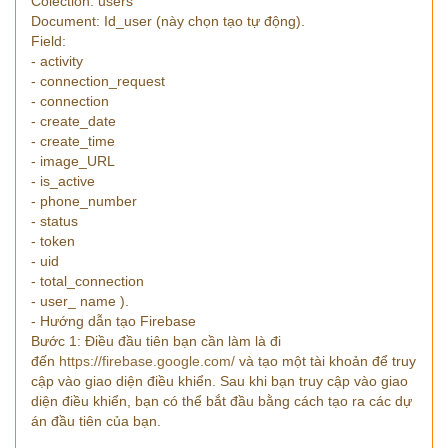
Colection: users
Document: Id_user (này chọn tạo tự động).
Field:
- activity
- connection_request
- connection
- create_date
- create_time
- image_URL
- is_active
- phone_number
- status
- token
- uid
- total_connection
- user_ name ).
- Hướng dẫn tạo Firebase
Bước 1: Điều đầu tiên bạn cần làm là đi
đến
https://firebase.google.com/
và tạo một tài khoản để truy
cập vào giao diện điều khiển. Sau khi bạn truy cập vào giao
diện điều khiển, bạn có thể bắt đầu bằng cách tạo ra các dự
án đầu tiên của bạn.