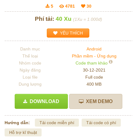
5
4781
30
Phí tải:
40 Xu
(1Xu = 1.000đ)
YÊU THÍCH
Danh mục
Android
Thể loại
Phần mềm - Ứng dụng
Nhóm code
Code tham khảo
Ngày đăng
30-12-2021
Loại file
Full code
Dung lượng
400 MB
DOWNLOAD
XEM DEMO
Hướng dẫn:
Tải code miễn phí
Tải code có phí
Hỗ trợ kĩ thuật