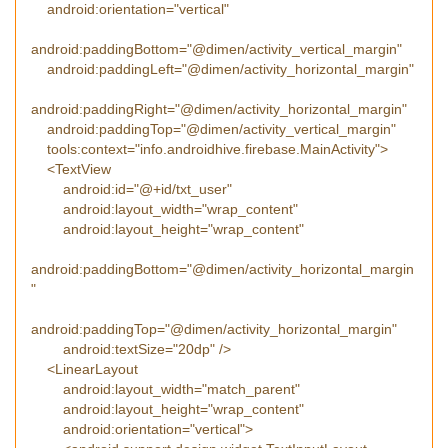
android:orientation="vertical"
android:paddingBottom="@dimen/activity_vertical_margin"
android:paddingLeft="@dimen/activity_horizontal_margin"
android:paddingRight="@dimen/activity_horizontal_margin"
android:paddingTop="@dimen/activity_vertical_margin"
tools:context="info.androidhive.firebase.MainActivity">
<TextView
android:id="@+id/txt_user"
android:layout_width="wrap_content"
android:layout_height="wrap_content"
android:paddingBottom="@dimen/activity_horizontal_margin
"
android:paddingTop="@dimen/activity_horizontal_margin"
android:textSize="20dp" />
<LinearLayout
android:layout_width="match_parent"
android:layout_height="wrap_content"
android:orientation="vertical">