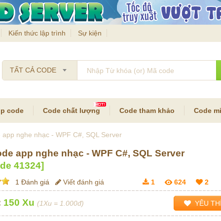
Kiến thức lập trình
Sự kiện
TẤT CẢ CODE
p code
Code chất lượng
Code tham khảo
Code mi
e app nghe nhạc - WPF C#, SQL Server
ode app nghe nhạc - WPF C#, SQL Server
ode
41324
]
1 Đánh giá
Viết đánh giá
1
624
2
:
150 Xu
(1Xu = 1.000đ)
YÊU TH