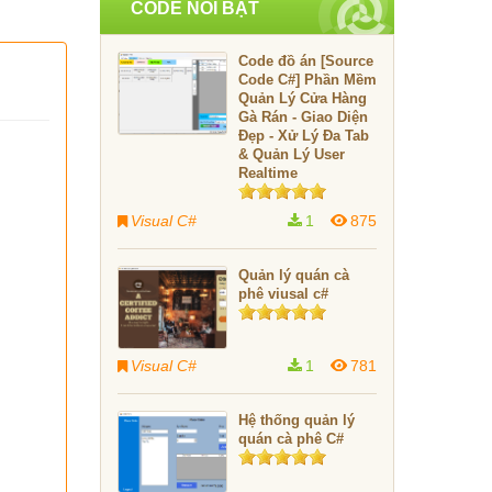
CODE NỔI BẬT
Code đồ án [Source
Code C#] Phần Mềm
Quản Lý Cửa Hàng
Gà Rán - Giao Diện
Đẹp - Xử Lý Đa Tab
& Quản Lý User
Realtime
Visual C#
1
875
Quản lý quán cà
phê viusal c#
Visual C#
1
781
Hệ thống quản lý
quán cà phê C#