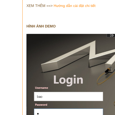
XEM THÊM ==>
Hướng dẫn cài đặt chi tiết
HÌNH ẢNH DEMO