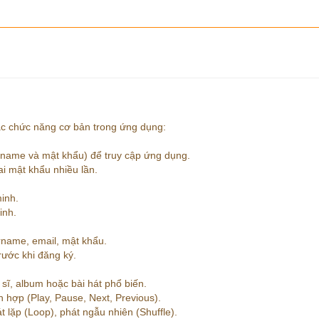
ác chức năng cơ bản trong ứng dụng:
ername và mật khẩu) để truy cập ứng dụng.
i mật khẩu nhiều lần.
inh.
inh.
rname, email, mật khẩu.
rước khi đăng ký.
sĩ, album hoặc bài hát phổ biến.
ch hợp (Play, Pause, Next, Previous).
 lặp (Loop), phát ngẫu nhiên (Shuffle).