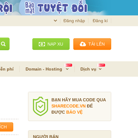
Đăng nhập
Đăng kí
NẠP XU
TẢI LÊN
ễn phí
Domain - Hosting
Dịch vụ
BẠN HÃY MUA CODE QUA
SHARECODE.VN
ĐỂ
ĐƯỢC
BẢO VỆ
ÍCH
NGƯỜI BÁN