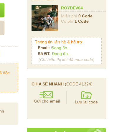
ROYDEV04
Miễn phí
0 Code
Có phí
1 Code
Thông tin liên hệ & hỗ trợ
Email:
Đang ẩn...
Số ĐT:
Đang ẩn...
(Chỉ hiển thị khi đã mua code)
ã độc
CHIA SẺ NHANH
(CODE
41324
)
Gửi cho email
Lưu lại code
ính