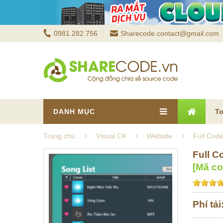
0981.282.756
Sharecode.contact@gmail.com
DANH MỤC
To
Trang chủ
Visual C#
Website
Full Cod
Full C
[Mã c
Phí tải