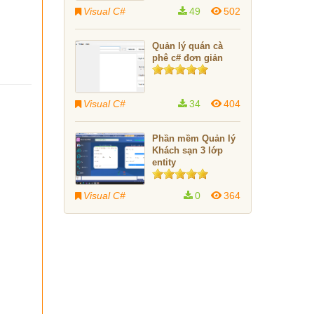
Visual C#
49
502
Quản lý quán cà
phê c# đơn giản
Visual C#
34
404
Phần mềm Quản lý
Khách sạn 3 lớp
entity
Visual C#
0
364