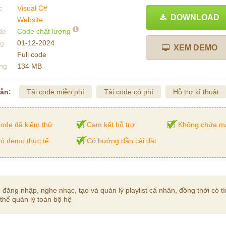
c
Visual C#
DOWNLOAD
Website
de
Code chất lượng
ng
01-12-2024
XEM DEMO
Full code
ng
134 MB
dẫn:
Tải code miễn phí
Tải code có phí
Hỗ trợ kĩ thuật
ode đã kiểm thử
Cam kết hỗ trợ
Không chứa m
ó demo thực tế
Có hướng dẫn cài đặt
ng nhập, nghe nhạc, tạo và quản lý playlist cá nhân, đồng thời có t
thể quản lý toàn bộ hệ