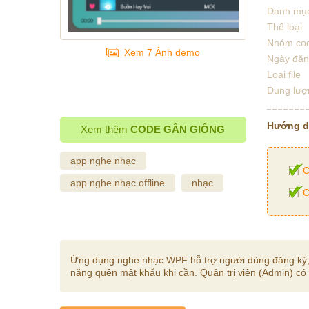
Danh mụ
Thể loại
Nhóm co
Xem 7 Ảnh demo
Ngày đă
Loại file
Dung lượ
Hướng 
Xem thêm
CODE GẦN GIỐNG
app nghe nhạc
C
app nghe nhạc offline
nhạc
C
Ứng dụng nghe nhạc WPF hỗ trợ người dùng đăng ký, đă
năng quên mật khẩu khi cần. Quản trị viên (Admin) có 