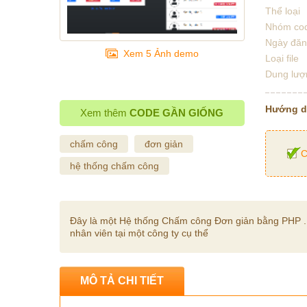
Thể loại
Nhóm co
Ngày đă
Xem 5 Ảnh demo
Loại file
Dung lượ
Hướng 
Xem thêm
CODE GẦN GIỐNG
chấm công
đơn giản
C
hệ thống chấm công
Đây là một Hệ thống Chấm công Đơn giản bằng PHP . D
nhân viên tại một công ty cụ thể
MÔ TẢ CHI TIẾT