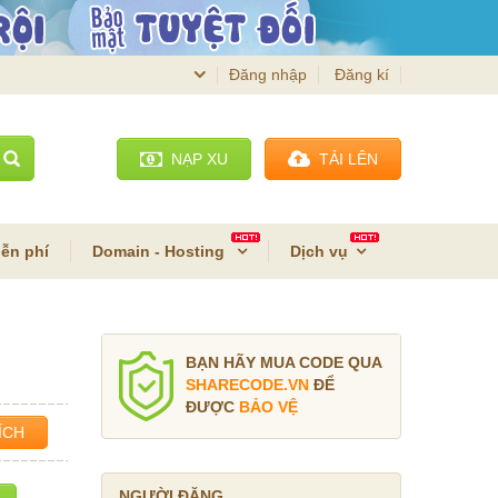
Đăng nhập
Đăng kí
NẠP XU
TẢI LÊN
ễn phí
Domain - Hosting
Dịch vụ
BẠN HÃY MUA CODE QUA
SHARECODE.VN
ĐỂ
ĐƯỢC
BẢO VỆ
ÍCH
NGƯỜI ĐĂNG