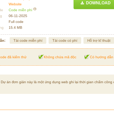
DOWNLOAD
Website
de
Code miễn phí
ng
06-11-2025
Full code
ng
15.4 MB
dẫn:
Tải code miễn phí
Tải code có phí
Hỗ trợ kĩ thuật
ode đã kiểm thử
Không chứa mã độc
Có hướng dẫn 
ự án đơn giản này là một ứng dụng web ghi lại thời gian chấm công 