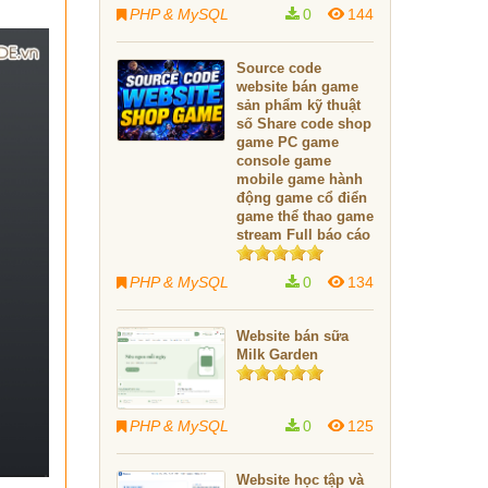
PHP & MySQL
0
144
Source code
website bán game
sản phẩm kỹ thuật
số Share code shop
game PC game
console game
mobile game hành
động game cổ điển
game thể thao game
stream Full báo cáo
PHP & MySQL
0
134
Website bán sữa
Milk Garden
PHP & MySQL
0
125
Website học tập và