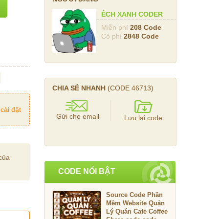
ẾCH XANH CODER
Miễn phí
208 Code
Có phí
2848 Code
CHIA SẺ NHANH
(CODE
46713
)
cài đặt
Gửi cho email
Lưu lại code
của
CODE NỔI BẬT
Source Code Phần
Mềm Website Quản
Lý Quán Cafe Coffee