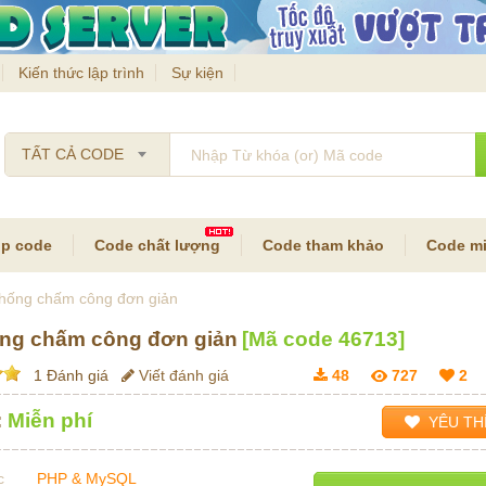
Kiến thức lập trình
Sự kiện
TẤT CẢ CODE
p code
Code chất lượng
Code tham khảo
Code mi
thống chấm công đơn giản
ống chấm công đơn giản
[Mã code
46713
]
1 Đánh giá
Viết đánh giá
48
727
2
:
Miễn phí
YÊU TH
c
PHP & MySQL