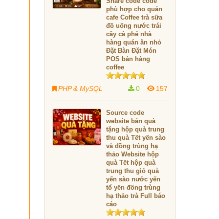
Share code code
phù hợp cho quán
cafe Coffee trà sữa
đồ uống nước trái
cây cà phê nhà
hàng quán ăn nhỏ
Đặt Bàn Đặt Món
POS bán hàng
coffee
PHP & MySQL
0
157
Source code
website bán quà
tặng hộp quà trung
thu quà Tết yến sào
và đồng trùng hạ
thảo Website hộp
quà Tết hộp quà
trung thu giỏ quà
yến sào nước yến
tổ yến đồng trùng
hạ thảo trà Full báo
cáo