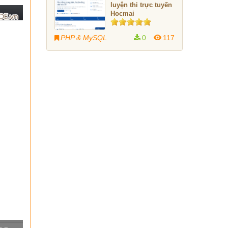
luyện thi trực tuyến
Hocmai
PHP & MySQL
0
117