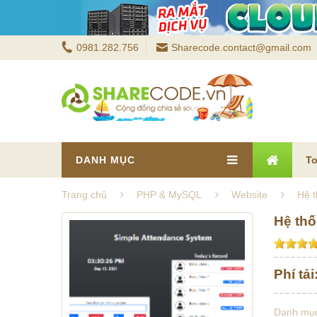
0981.282.756
Sharecode.contact@gmail.com
DANH MỤC
To
Trang chủ
PHP & MySQL
Website
Hệ 
Hệ th
Phí tải
Danh mụ