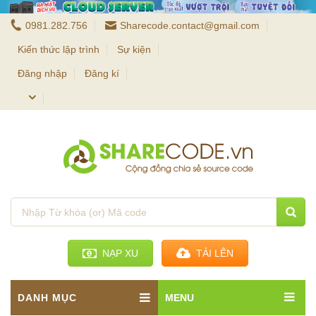
0981.282.756
Sharecode.contact@gmail.com
Kiến thức lập trình
Sự kiện
Đăng nhập
Đăng kí
NẠP XU
TẢI LÊN
DANH MỤC
MENU