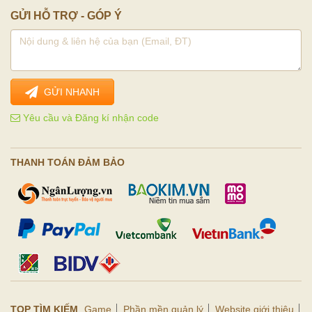
GỬI HỖ TRỢ - GÓP Ý
GỬI NHANH
Yêu cầu và Đăng kí nhận code
THANH TOÁN ĐẢM BẢO
TOP TÌM KIẾM
Game
Phần mền quản lý
Website giới thiệu