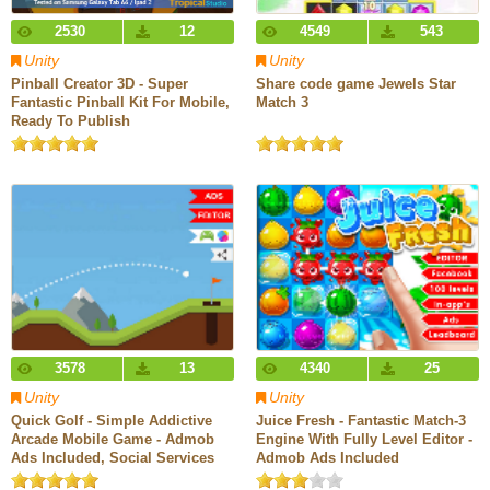
2530
12
4549
543
Unity
Unity
Pinball Creator 3D - Super
Share code game Jewels Star
Fantastic Pinball Kit For Mobile,
Match 3
Ready To Publish
3578
13
4340
25
Unity
Unity
Quick Golf - Simple Addictive
Juice Fresh - Fantastic Match-3
Arcade Mobile Game - Admob
Engine With Fully Level Editor -
Ads Included, Social Services
Admob Ads Included
Ready