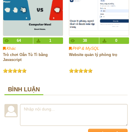
64
1
38
0
Khác
PHP & MySQL
Trò chơi Oẳn Tù Tì bằng
Website quản lý phòng trọ
Javascript
BÌNH LUẬN