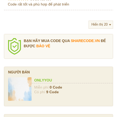
Code rất tốt và phù hợp để phát triển
BẠN HÃY MUA CODE QUA
SHARECODE.VN
ĐỂ
ĐƯỢC
BẢO VỆ
NGƯỜI BÁN
ONLYYOU
Miễn phí
0 Code
Có phí
9 Code