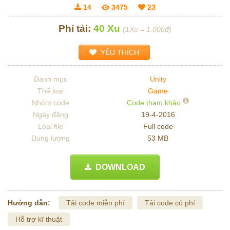
14
3475
23
Phí tải:
40 Xu
(1Xu = 1.000đ)
YÊU THÍCH
Danh mục
Unity
Thể loại
Game
Nhóm code
Code tham khảo
Ngày đăng
19-4-2016
Loại file
Full code
Dung lượng
53 MB
DOWNLOAD
Hướng dẫn:
Tải code miễn phí
Tải code có phí
Hỗ trợ kĩ thuật