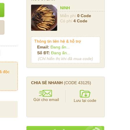
NINH
Miễn phí
0 Code
Có phí
4 Code
Thông tin liên hệ & hỗ trợ
Email:
Đang ẩn...
Số ĐT:
Đang ẩn...
(Chỉ hiển thị khi đã mua code)
ã độc
CHIA SẺ NHANH
(CODE
43125
)
Gửi cho email
Lưu lại code