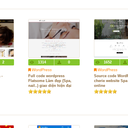
2
1314
0
1652
WordPress
WordPress
 -
Full code wordpress
Source code WordP
Flatsome Làm đẹp (Spa,
cherie website Sp
nail..) giao diện hiện đại
online