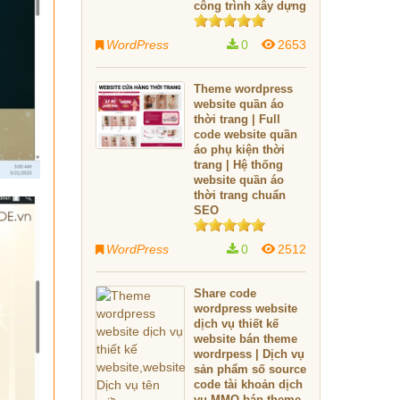
công trình xây dựng
WordPress
0
2653
Theme wordpress
website quần áo
thời trang | Full
code website quần
áo phụ kiện thời
trang | Hệ thống
website quần áo
thời trang chuẩn
SEO
WordPress
0
2512
Share code
wordpress website
dịch vụ thiết kế
website bán theme
wordrpess | Dịch vụ
sản phẩm số source
code tài khoản dịch
vụ MMO bán theme