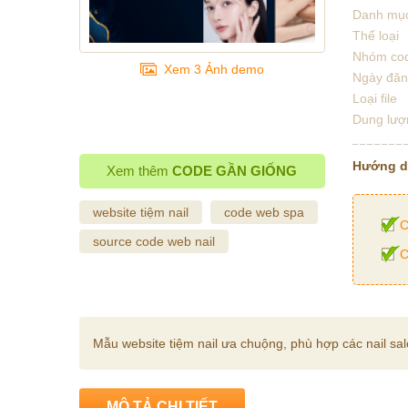
Danh mụ
Thể loại
Nhóm co
Xem 3 Ảnh demo
Ngày đă
Loại file
Dung lượ
Hướng 
Xem thêm
CODE GẦN GIỐNG
website tiệm nail
code web spa
C
source code web nail
C
Mẫu website tiệm nail ưa chuộng, phù hợp các nail sa
MÔ TẢ CHI TIẾT