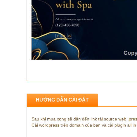
HƯỚNG DẪN CÀI ĐẶT
Sau khi mua xong sẽ dẫn đến link tải source web .pres
Cài wordpress trên domain của bạn và cài plugin all in