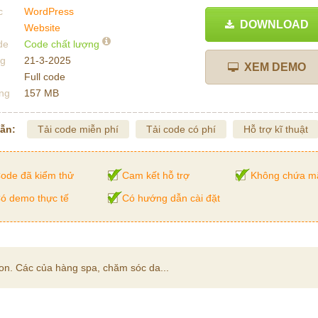
c
WordPress
DOWNLOAD
Website
de
Code chất lượng
ng
21-3-2025
XEM DEMO
Full code
ng
157 MB
dẫn:
Tải code miễn phí
Tải code có phí
Hỗ trợ kĩ thuật
ode đã kiểm thử
Cam kết hỗ trợ
Không chứa m
ó demo thực tế
Có hướng dẫn cài đặt
lon. Các của hàng spa, chăm sóc da...