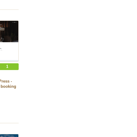
1
ress -
a booking