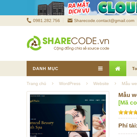
0981.282.756
Sharecode.contact@gmail.com
DANH MỤC
To
Trang chủ
WordPress
Website
Mẫu web
Mẫu we
[Mã c
Phí tải