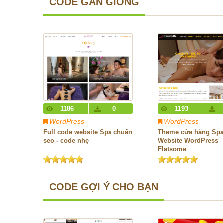
CODE GẦN GIỐNG
1186
0
1193
WordPress
WordPress
Full code website Spa chuẩn
Theme cửa hàng Spa
seo - code nhẹ
Website WordPress
Flatsome
CODE GỢI Ý CHO BẠN