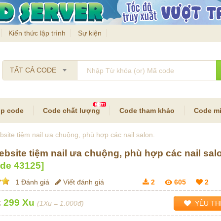
Kiến thức lập trình
Sự kiện
TẤT CẢ CODE
p code
Code chất lượng
Code tham khảo
Code mi
site tiệm nail ưa chuộng, phù hợp các nail salon.
bsite tiệm nail ưa chuộng, phù hợp các nail sal
ode
43125
]
1 Đánh giá
Viết đánh giá
2
605
2
:
299 Xu
(1Xu = 1.000đ)
YÊU TH