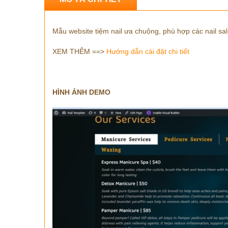
Mẫu website tiệm nail ưa chuộng, phù hợp các nail sa
XEM THÊM ==>
Hướng dẫn cài đặt chi tiết
HÌNH ẢNH DEMO