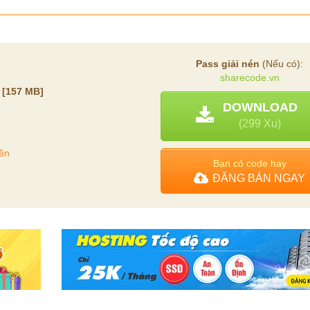
Pass giải nén
(Nếu có):
sharecode.vn
s
[157 MB]
DOWNLOAD
(299 Xu)
ền
Bạn có code hay
ĐĂNG BÁN NGAY