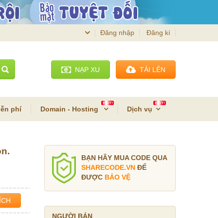
Đăng nhập
Đăng kí
NẠP XU
TẢI LÊN
ễn phí
Domain - Hosting
Dịch vụ
on.
BẠN HÃY MUA CODE QUA
SHARECODE.VN
ĐỂ
ĐƯỢC
BẢO VỆ
ÍCH
NGƯỜI BÁN