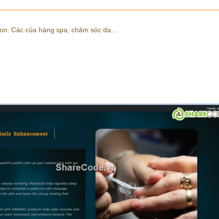
lon. Các của hàng spa, chăm sóc da...