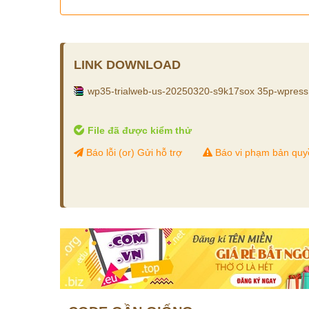
LINK DOWNLOAD
wp35-trialweb-us-20250320-s9k17sox 35p-wpres
File đã được kiểm thử
Báo lỗi (or) Gửi hỗ trợ
Báo vi phạm bản quy