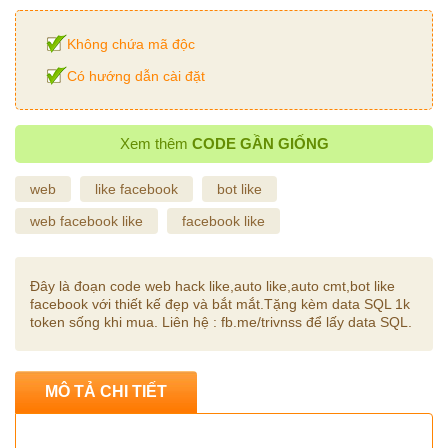
Không chứa mã độc
Có hướng dẫn cài đặt
Xem thêm
CODE GẦN GIỐNG
web
like facebook
bot like
web facebook like
facebook like
Đây là đoạn code web hack like,auto like,auto cmt,bot like
facebook với thiết kế đẹp và bắt mắt.Tặng kèm data SQL 1k
token sống khi mua. Liên hệ : fb.me/trivnss để lấy data SQL.
MÔ TẢ CHI TIẾT