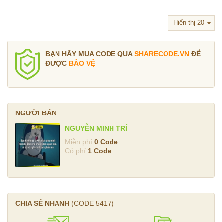
BẠN HÃY MUA CODE QUA
SHARECODE.VN
ĐỂ
ĐƯỢC
BẢO VỆ
NGƯỜI BÁN
NGUYỄN MINH TRÍ
Miễn phí
0 Code
Có phí
1 Code
CHIA SẺ NHANH
(CODE
5417
)