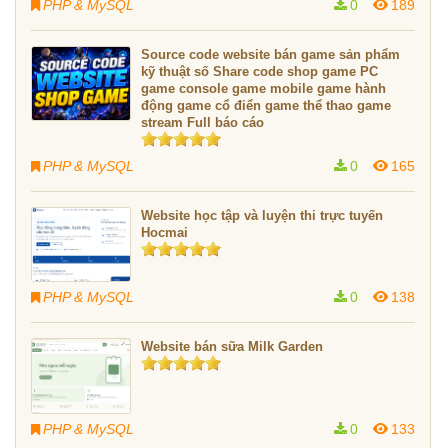
PHP & MySQL
0
189
Source code website bán game sản phẩm
kỹ thuật số Share code shop game PC
game console game mobile game hành
động game cổ điển game thể thao game
stream Full báo cáo
PHP & MySQL
0
165
Website học tập và luyện thi trực tuyến
Hocmai
PHP & MySQL
0
138
Website bán sữa Milk Garden
PHP & MySQL
0
133