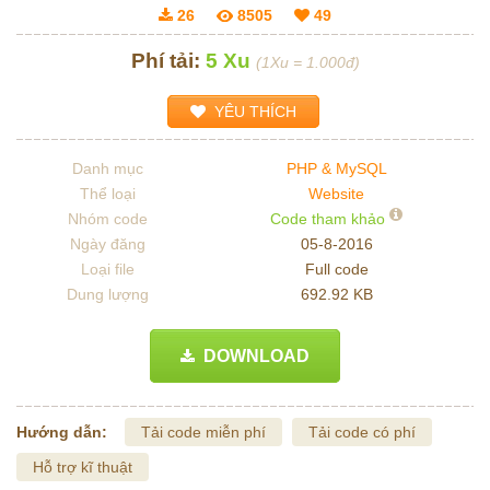
26
8505
49
Phí tải:
5 Xu
(1Xu = 1.000đ)
YÊU THÍCH
Danh mục
PHP & MySQL
Thể loại
Website
Nhóm code
Code tham khảo
Ngày đăng
05-8-2016
Loại file
Full code
Dung lượng
692.92 KB
DOWNLOAD
Hướng dẫn:
Tải code miễn phí
Tải code có phí
Hỗ trợ kĩ thuật