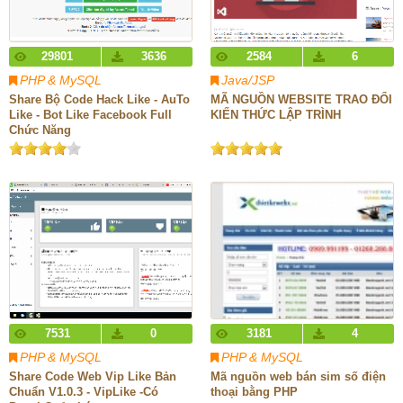
29801
3636
2584
6
PHP & MySQL
Java/JSP
Share Bộ Code Hack Like - AuTo
MÃ NGUỒN WEBSITE TRAO ĐỔI
Like - Bot Like Facebook Full
KIẾN THỨC LẬP TRÌNH
Chức Năng
7531
0
3181
4
PHP & MySQL
PHP & MySQL
Share Code Web Vip Like Bản
Mã nguồn web bán sim số điện
Chuẩn V1.0.3 - VipLike -Có
thoại bằng PHP