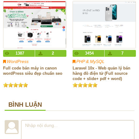
1387
2
3454
7
WordPress
PHP & MySQL
Full code bán máy in canon
Laravel 10x - Web quản lý bán
wordPress siêu đẹp chuẩn seo
hàng đồ điện tử (Full source
code + slide+ pdf + word)
BÌNH LUẬN