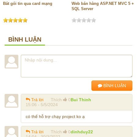
Bát gói tin qua card mạng
Web bán hàng ASP.NET MVC 5 +
SQL Server
BÌNH LUẬN
BÌNH LUẬN
Trả lời
Thích
0
Bui Thinh
15:06 - 5/5/2024
có thể hỗ trợ chạy project ko ạ
Trả lời
Thích
0
dinhduy22
14:04 - 30/3/2022