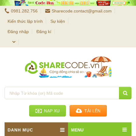
0981.282.756
Sharecode.contact@gmail.com
Kiến thức lập trình
Sự kiện
Đăng nhập
Đăng kí
NẠP XU
TẢI LÊN
DANH MỤC
MENU