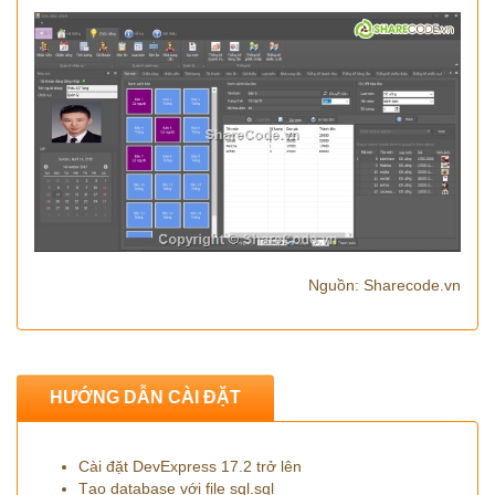
Nguồn: Sharecode.vn
HƯỚNG DẪN CÀI ĐẶT
Cài đặt DevExpress 17.2 trở lên
Tạo database với file sql.sql