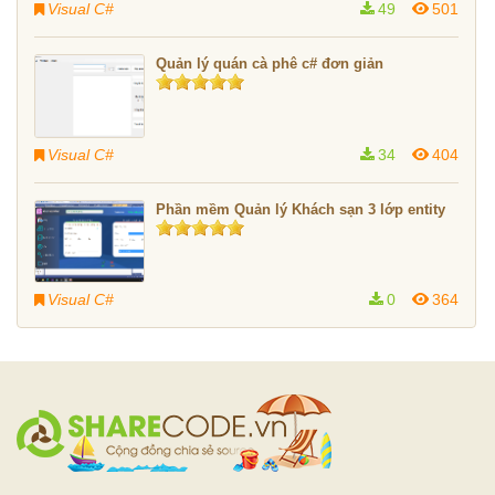
Visual C#
49
501
Quản lý quán cà phê c# đơn giản
Visual C#
34
404
Phần mềm Quản lý Khách sạn 3 lớp entity
Visual C#
0
364