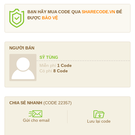
BẠN HÃY MUA CODE QUA
SHARECODE.VN
ĐỂ
ĐƯỢC
BẢO VỆ
NGƯỜI BÁN
SỸ TÙNG
Miễn phí
1 Code
Có phí
8 Code
CHIA SẺ NHANH
(CODE
22357
)
Gửi cho email
Lưu lại code