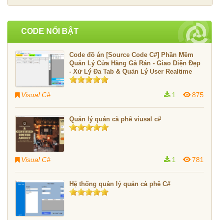
CODE NỔI BẬT
Code đồ án [Source Code C#] Phần Mềm
Quản Lý Cửa Hàng Gà Rán - Giao Diện Đẹp
- Xử Lý Đa Tab & Quản Lý User Realtime
Visual C#
1
875
Quản lý quán cà phê viusal c#
Visual C#
1
781
Hệ thống quản lý quán cà phê C#