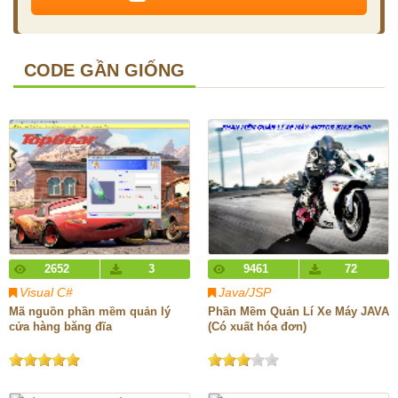
CODE GẦN GIỐNG
2652
3
9461
72
Visual C#
Java/JSP
Mã nguồn phần mềm quản lý
Phần Mềm Quản Lí Xe Máy JAVA
cửa hàng băng đĩa
(Có xuất hóa đơn)