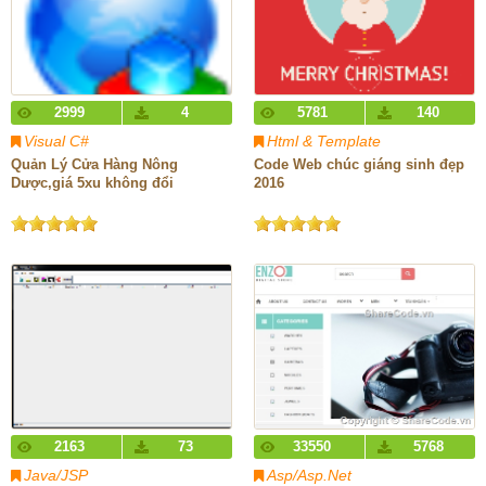
2999
4
5781
140
Visual C#
Html & Template
Quản Lý Cửa Hàng Nông
Code Web chúc giáng sinh đẹp
Dược,giá 5xu không đổi
2016
2163
73
33550
5768
Java/JSP
Asp/Asp.Net