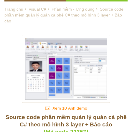
Trang chủ
Visual C#
Phần mềm - Ứng dụng
Source code
phần mềm quản lý quán cà phê C# theo mô hình 3 layer + Báo
cáo
Xem 10 Ảnh demo
Source code phần mềm quản lý quán cà phê
C# theo mô hình 3 layer + Báo cáo
[Mã code
22357
]