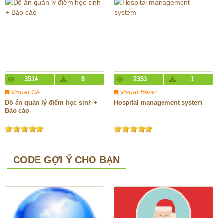
3514
8
2353
1
Visual C#
Visual Basic
Đồ án quản lý điểm học sinh +
Hospital management system
Báo cáo
CODE GỢI Ý CHO BẠN