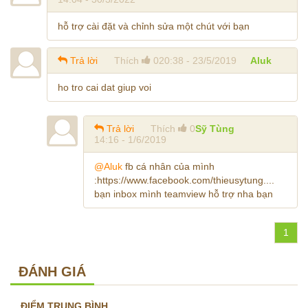
hỗ trợ cài đặt và chỉnh sửa một chút với bạn
Trả lời
Thích
0
20:38 - 23/5/2019
Aluk
ho tro cai dat giup voi
Trả lời
Thích
0
Sỹ Tùng
14:16 - 1/6/2019
@Aluk
fb cá nhân của mình
:https://www.facebook.com/thieusytung....
bạn inbox mình teamview hỗ trợ nha bạn
1
ĐÁNH GIÁ
ĐIỂM TRUNG BÌNH