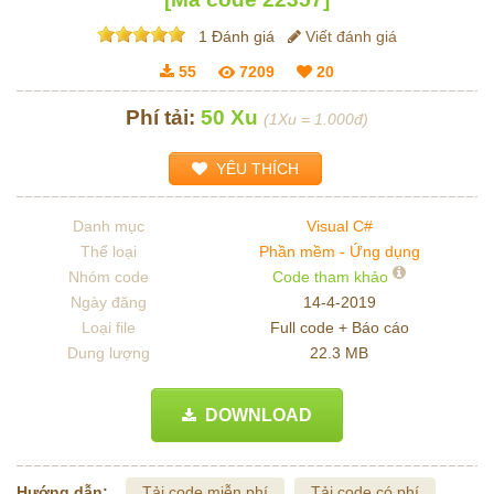
1 Đánh giá
Viết đánh giá
55
7209
20
Phí tải:
50 Xu
(1Xu = 1.000đ)
YÊU THÍCH
Danh mục
Visual C#
Thể loại
Phần mềm - Ứng dụng
Nhóm code
Code tham khảo
Ngày đăng
14-4-2019
Loại file
Full code + Báo cáo
Dung lượng
22.3 MB
DOWNLOAD
Hướng dẫn:
Tải code miễn phí
Tải code có phí