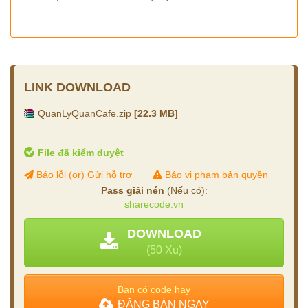
LINK DOWNLOAD
QuanLyQuanCafe.zip
[22.3 MB]
File đã kiểm duyệt
Báo lỗi (or) Gửi hỗ trợ
Báo vi phạm bản quyền
Pass giải nén
(Nếu có):
sharecode.vn
DOWNLOAD
(50 Xu)
Bạn có code hay
ĐĂNG BÁN NGAY