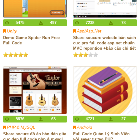
5475
497
7238
78
Unity
Asp/Asp.Net
Demo Game Spider Run Free
Share soucure website bán sách
Full Code
cực pro full code asp.net chuẩn
MVC repontion +báo cáo chi tiết
5836
63
4721
27
PHP & MySQL
Android
Share socure đồ án bán đàn gita
Full Code Quản Lý Sinh Viên
cực đẹp full code php & mysql
với sever tự tạo PHP