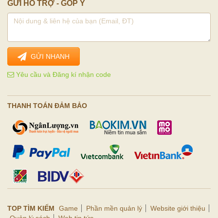
GỬI HỖ TRỢ - GÓP Ý
GỬI NHANH
Yêu cầu và Đăng kí nhận code
THANH TOÁN ĐẢM BẢO
TOP TÌM KIẾM
Game
Phần mền quản lý
Website giới thiệu
Quản lý sách
Web tin tức