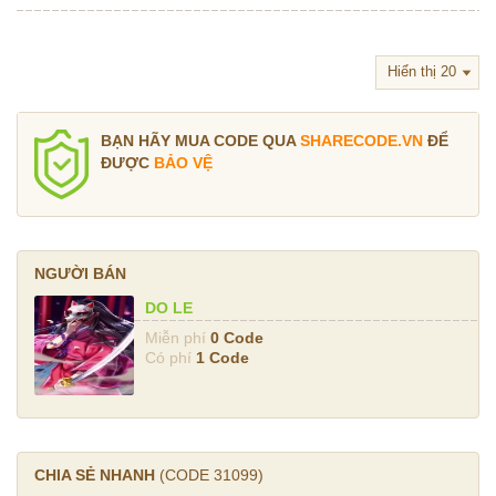
BẠN HÃY MUA CODE QUA
SHARECODE.VN
ĐỂ
ĐƯỢC
BẢO VỆ
NGƯỜI BÁN
DO LE
Miễn phí
0 Code
Có phí
1 Code
CHIA SẺ NHANH
(CODE
31099
)