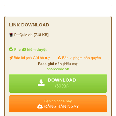
LINK DOWNLOAD
PtitQuiz.zip
[718 KB]
File đã kiểm duyệt
Báo lỗi (or) Gửi hỗ trợ
Báo vi phạm bản quyền
Pass giải nén
(Nếu có):
sharecode.vn
DOWNLOAD
(60 Xu)
Bạn có code hay
ĐĂNG BÁN NGAY