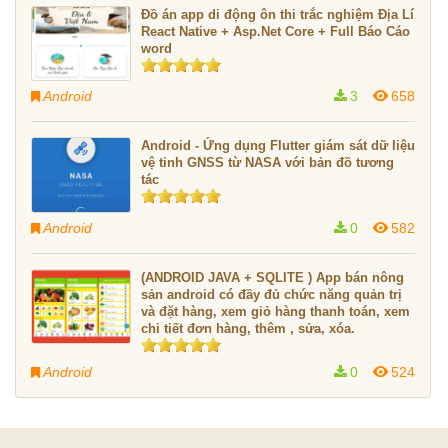
Đồ án app di động ôn thi trắc nghiệm Địa Lí
React Native + Asp.Net Core + Full Báo Cáo
word
Android
3
658
Android - Ứng dụng Flutter giám sát dữ liệu
vệ tinh GNSS từ NASA với bản đồ tương
tác
Android
0
582
(ANDROID JAVA + SQLITE ) App bán nông
sản android có đầy đủ chức năng quản trị
và đặt hàng, xem giỏ hàng thanh toán, xem
chi tiết đơn hàng, thêm , sửa, xóa.
Android
0
524