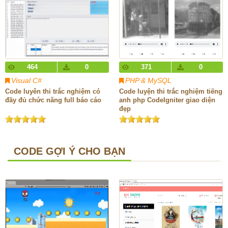
464
0
371
0
Visual C#
PHP & MySQL
Code luyên thi trắc nghiệm có
Code luyện thi trắc nghiệm tiếng
đầy đủ chức năng full báo cáo
anh php CodeIgniter giao diện
đẹp
CODE GỢI Ý CHO BẠN