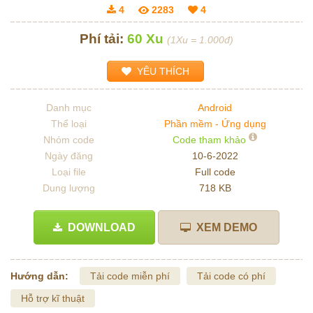
4
2283
4
Phí tải:
60 Xu
(1Xu = 1.000đ)
YÊU THÍCH
Danh mục
Android
Thể loại
Phần mềm - Ứng dụng
Nhóm code
Code tham khảo
Ngày đăng
10-6-2022
Loại file
Full code
Dung lượng
718 KB
DOWNLOAD
XEM DEMO
Hướng dẫn:
Tải code miễn phí
Tải code có phí
Hỗ trợ kĩ thuật