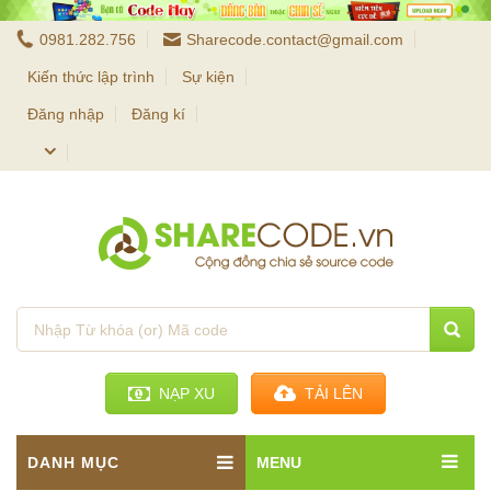
0981.282.756
Sharecode.contact@gmail.com
Kiến thức lập trình
Sự kiện
Đăng nhập
Đăng kí
NẠP XU
TẢI LÊN
DANH MỤC
MENU