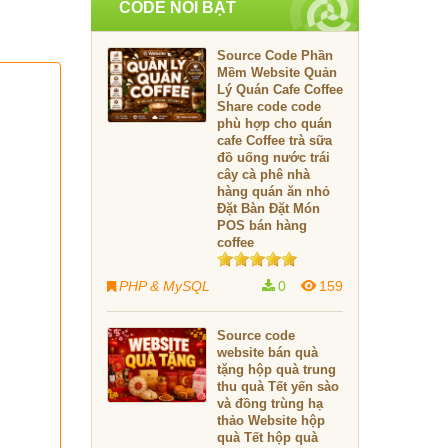
CODE NỔI BẬT
Source Code Phần
Mềm Website Quản
Lý Quán Cafe Coffee
Share code code
phù hợp cho quán
cafe Coffee trà sữa
đồ uống nước trái
cây cà phê nhà
hàng quán ăn nhỏ
Đặt Bàn Đặt Món
POS bán hàng
coffee
PHP & MySQL
0
159
Source code
website bán quà
tặng hộp quà trung
thu quà Tết yến sào
và đồng trùng hạ
thảo Website hộp
quà Tết hộp quà