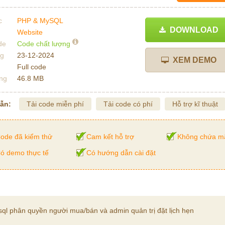
c
PHP & MySQL
DOWNLOAD
Website
de
Code chất lượng
ng
23-12-2024
XEM DEMO
Full code
ng
46.8 MB
dẫn:
Tải code miễn phí
Tải code có phí
Hỗ trợ kĩ thuật
ode đã kiểm thử
Cam kết hỗ trợ
Không chứa m
ó demo thực tế
Có hướng dẫn cài đặt
sql phân quyền người mua/bán và admin quản trị đặt lịch hẹn