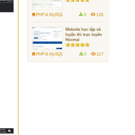
PHP & MySQL
0
126
Website học tập và
luyện thi trực tuyến
Hocmai
PHP & MySQL
0
117