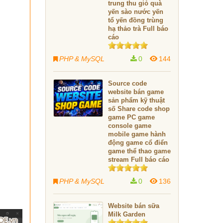
trung thu giỏ quà
yến sào nước yến
tổ yến đồng trùng
hạ thảo trà Full báo
cáo
PHP & MySQL
0
144
Source code
website bán game
sản phẩm kỹ thuật
số Share code shop
game PC game
console game
mobile game hành
động game cổ điển
game thể thao game
stream Full báo cáo
PHP & MySQL
0
136
Website bán sữa
Milk Garden