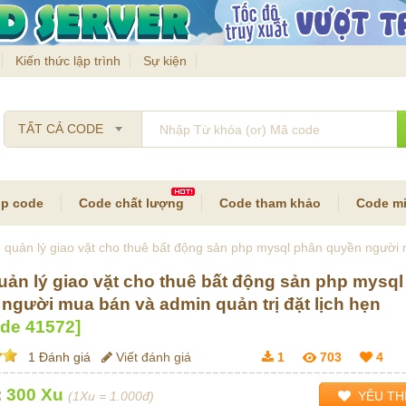
Kiến thức lập trình
Sự kiện
TẤT CẢ CODE
p code
Code chất lượng
Code tham khảo
Code mi
quản lý giao vặt cho thuê bất động sản php mysql phân quyền người m
ản lý giao vặt cho thuê bất động sản php mysq
người mua bán và admin quản trị đặt lịch hẹn
ode
41572
]
1 Đánh giá
Viết đánh giá
1
703
4
:
300 Xu
(1Xu = 1.000đ)
YÊU TH