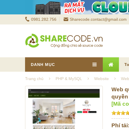
0981.282.756
Sharecode.contact@gmail.com
DANH MỤC
To
Trang chủ
PHP & MySQL
Website
Web 
Web qu
quyền 
[Mã c
Phí tải