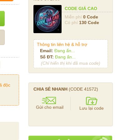
CODE GIÁ CAO
Miễn phí
0 Code
Có phí
130 Code
Thông tin liên hệ & hỗ trợ
Email:
Đang ẩn...
Số ĐT:
Đang ẩn...
(Chỉ hiển thị khi đã mua code)
ã độc
CHIA SẺ NHANH
(CODE
41572
)
Gửi cho email
Lưu lại code