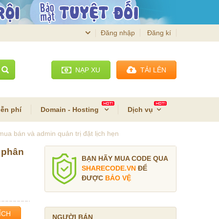
Đăng nhập
Đăng kí
NẠP XU
TẢI LÊN
ễn phí
Domain - Hosting
Dịch vụ
ua bán và admin quản trị đặt lịch hẹn
l phân
BẠN HÃY MUA CODE QUA
SHARECODE.VN
ĐỂ
ĐƯỢC
BẢO VỆ
ÍCH
NGƯỜI BÁN