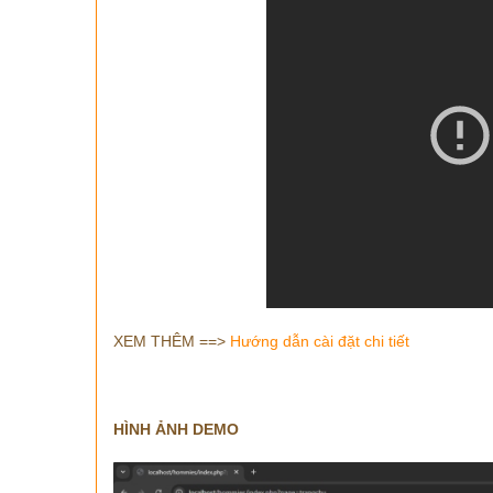
XEM THÊM ==>
Hướng dẫn cài đặt chi tiết
HÌNH ẢNH DEMO