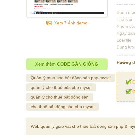
Danh mụ
Thể loại
Xem 7 Ảnh demo
Nhóm co
Ngày đă
Loại file
Dung lượ
Hướng 
Xem thêm
CODE GẦN GIỐNG
Quản lý mua bán bất động sản php mysql
C
quản lý cho thuê bđs php mysql
C
quản lý cho thuê bất động sản
cho thuê bất động sản php mysql
Web quản lý giao vặt cho thuê bất động sản php & my