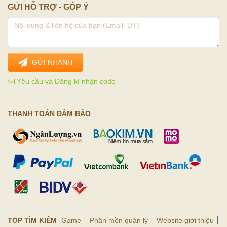
GỬI HỖ TRỢ - GÓP Ý
GỬI NHANH
Yêu cầu và Đăng kí nhận code
THANH TOÁN ĐẢM BẢO
TOP TÌM KIẾM
Game
Phần mền quản lý
Website giới thiệu