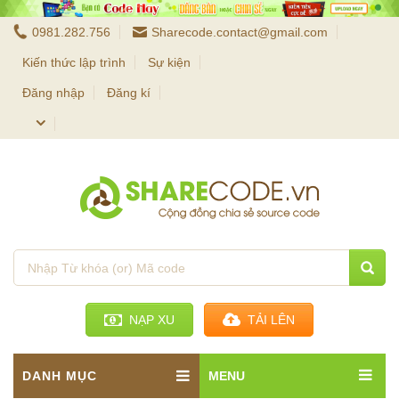
0981.282.756
Sharecode.contact@gmail.com
Kiến thức lập trình
Sự kiện
Đăng nhập
Đăng kí
NẠP XU
TẢI LÊN
DANH MỤC
MENU