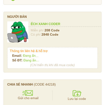
NGƯỜI BÁN
ẾCH XANH CODER
Miễn phí
208 Code
Có phí
2848 Code
Thông tin liên hệ & hỗ trợ
Email:
Đang ẩn...
Số ĐT:
Đang ẩn...
(Chỉ hiển thị khi đã mua code)
CHIA SẺ NHANH
(CODE
44218
)
Gửi cho email
Lưu lại code