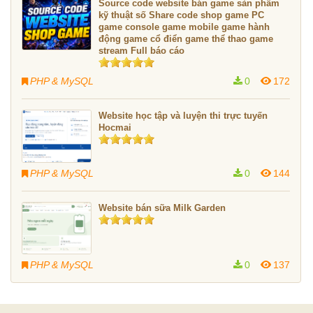
Source code website bán game sản phẩm
kỹ thuật số Share code shop game PC
game console game mobile game hành
động game cổ điển game thể thao game
stream Full báo cáo
PHP & MySQL
0
172
Website học tập và luyện thi trực tuyến
Hocmai
PHP & MySQL
0
144
Website bán sữa Milk Garden
PHP & MySQL
0
137