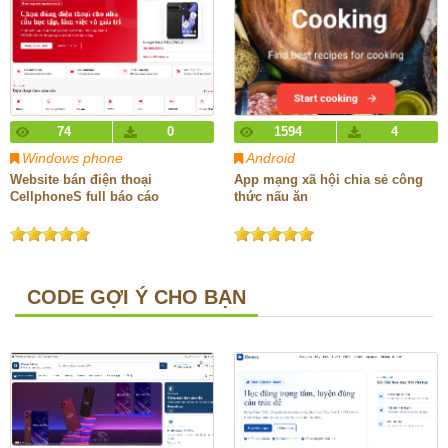
74
0
1594
4
Windows phone
Android
Website bán điện thoại
App mạng xã hội chia sẻ công
CellphoneS full báo cáo
thức nấu ăn
CODE GỢI Ý CHO BẠN