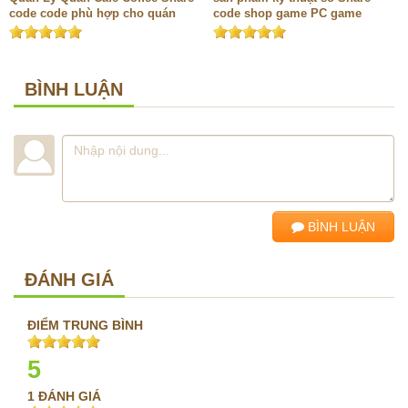
code code phù hợp cho quán
code shop game PC game
cafe Coffee trà sữa đồ uống
console game mobile game
nước trái cây cà phê nhà hàng
hành động game cổ điển game
quán ăn nhỏ Đặt Bàn Đặt Món
thể thao game stream Full báo
POS bán hàng coffee
cáo
BÌNH LUẬN
BÌNH LUẬN
ĐÁNH GIÁ
ĐIỂM TRUNG BÌNH
5
1 ĐÁNH GIÁ