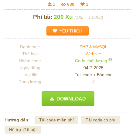
1
630
1
Phí tải:
200 Xu
(1Xu = 1.000đ)
YÊU THÍCH
Danh mục
PHP & MySQL
Thể loại
Website
Nhóm code
Code chất lượng
Ngày đăng
04-7-2025
Loại file
Full code + Báo cáo
Dung lượng
#
DOWNLOAD
Hướng dẫn:
Tải code miễn phí
Tải code có phí
Hỗ trợ kĩ thuật