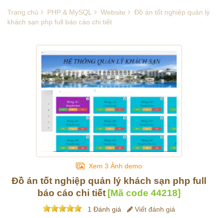
Trang chủ
PHP & MySQL
Website
Đồ án tốt nghiệp quản lý
khách sạn php full báo cáo chi tiết
Xem 3 Ảnh demo
Đồ án tốt nghiệp quản lý khách sạn php full
báo cáo chi tiết
[Mã code
44218
]
1 Đánh giá
Viết đánh giá