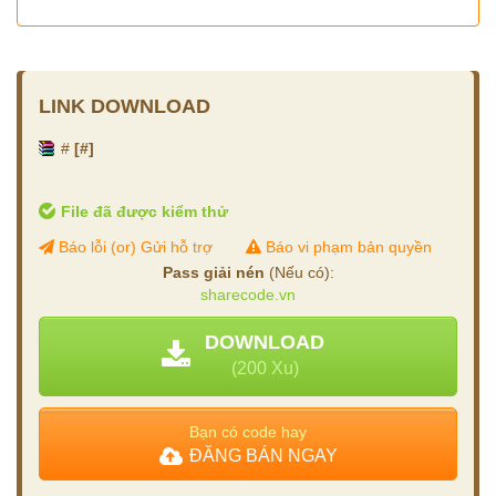
LINK DOWNLOAD
#
[#]
File đã được kiểm thử
Báo lỗi (or) Gửi hỗ trợ
Báo vi phạm bản quyền
Pass giải nén
(Nếu có):
sharecode.vn
DOWNLOAD
(200 Xu)
Bạn có code hay
ĐĂNG BÁN NGAY