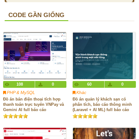
CODE GẦN GIỐNG
108
0
60
0
PHP & MySQL
Khác
Đồ án bán điện thoại tích hợp
Đồ án quản lý khách sạn có
thanh toán trực tuyến VNPay và
phân tích, báo cáo thông minh
Gemini AI full báo cáo
(Laravel + AI ML) full báo cáo
chi tiết