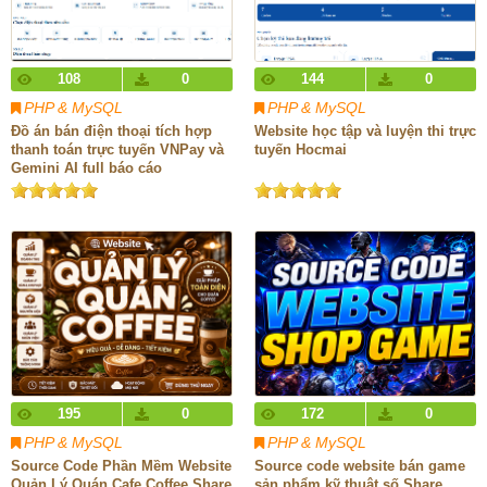
108
0
144
0
PHP & MySQL
PHP & MySQL
Đồ án bán điện thoại tích hợp
Website học tập và luyện thi trực
thanh toán trực tuyến VNPay và
tuyến Hocmai
Gemini AI full báo cáo
195
0
172
0
PHP & MySQL
PHP & MySQL
Source Code Phần Mềm Website
Source code website bán game
Quản Lý Quán Cafe Coffee Share
sản phẩm kỹ thuật số Share