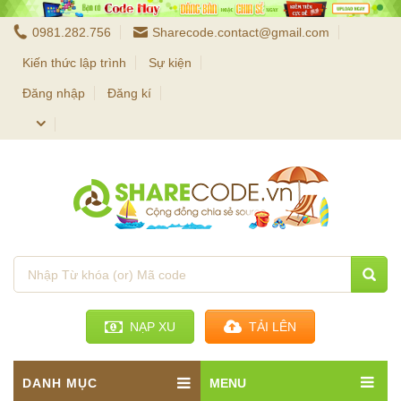
0981.282.756
Sharecode.contact@gmail.com
Kiến thức lập trình
Sự kiện
Đăng nhập
Đăng kí
NẠP XU
TẢI LÊN
DANH MỤC
MENU