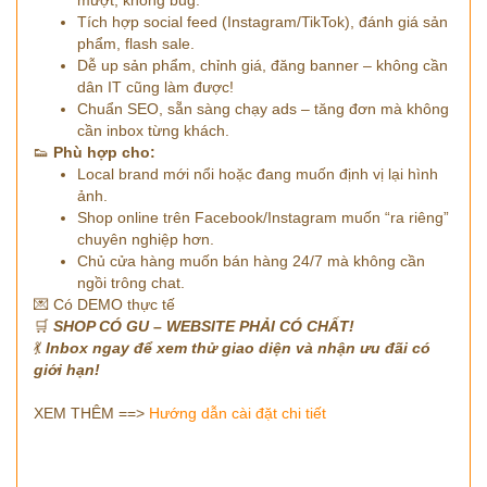
Tích hợp social feed (Instagram/TikTok), đánh giá sản
phẩm, flash sale.
Dễ up sản phẩm, chỉnh giá, đăng banner – không cần
dân IT cũng làm được!
Chuẩn SEO, sẵn sàng chạy ads – tăng đơn mà không
cần inbox từng khách.
👟
Phù hợp cho:
Local brand mới nổi hoặc đang muốn định vị lại hình
ảnh.
Shop online trên Facebook/Instagram muốn “ra riêng”
chuyên nghiệp hơn.
Chủ cửa hàng muốn bán hàng 24/7 mà không cần
ngồi trông chat.
💌 Có DEMO thực tế
🛒
SHOP CÓ GU – WEBSITE PHẢI CÓ CHẤT!
💃
Inbox ngay để xem thử giao diện và nhận ưu đãi có
giới hạn!
XEM THÊM ==>
Hướng dẫn cài đặt chi tiết