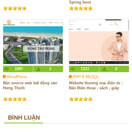
Spring boot
1097
1
1333
0
WordPress
PHP & MySQL
Bán source web bất động sản
Website thương mại điện tử :
Hưng Thịnh
Bán Điện thoại , sách , giày
BÌNH LUẬN