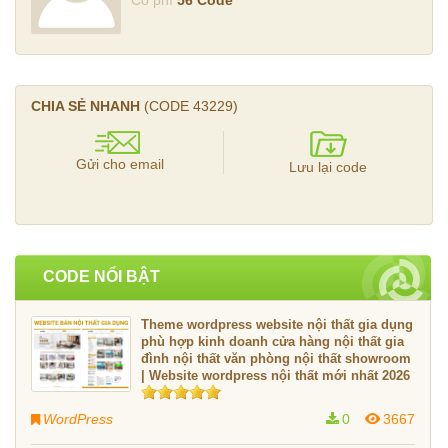
Có phí
56 Code
CHIA SẺ NHANH
(CODE
43229
)
Gửi cho email
Lưu lại code
CODE NỔI BẬT
Theme wordpress website nội thất gia dụng
phù hợp kinh doanh cửa hàng nội thất gia
đình nội thất văn phòng nội thất showroom
| Website wordpress nội thất mới nhất 2026
WordPress
0
3667