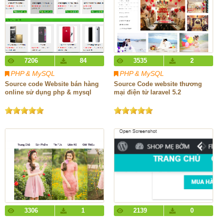
7206
84
3535
2
PHP & MySQL
PHP & MySQL
Source code Website bán hàng
Source Code website thương
online sử dụng php & mysql
mại điện tử laravel 5.2
3306
1
2139
0