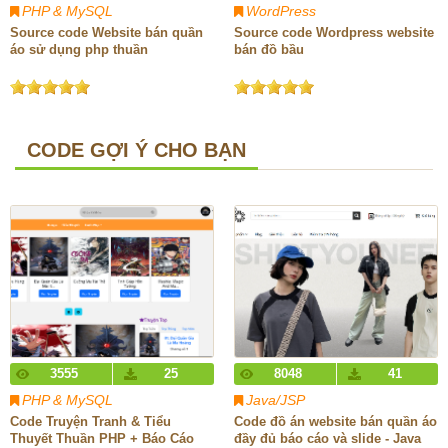
PHP & MySQL
WordPress
Source code Website bán quần
Source code Wordpress website
áo sử dụng php thuần
bán đồ bầu
CODE GỢI Ý CHO BẠN
3555
25
8048
41
PHP & MySQL
Java/JSP
Code Truyện Tranh & Tiểu
Code đồ án website bán quần áo
Thuyết Thuần PHP + Báo Cáo
đầy đủ báo cáo và slide - Java