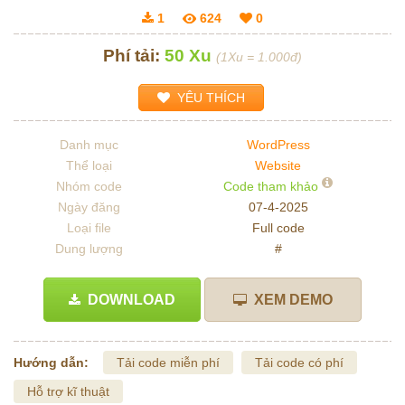
1
624
0
Phí tải:
50 Xu
(1Xu = 1.000đ)
YÊU THÍCH
Danh mục
WordPress
Thể loại
Website
Nhóm code
Code tham khảo
Ngày đăng
07-4-2025
Loại file
Full code
Dung lượng
#
DOWNLOAD
XEM DEMO
Hướng dẫn:
Tải code miễn phí
Tải code có phí
Hỗ trợ kĩ thuật