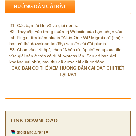
HƯỚNG DẪN CÀI ĐẶT
B1: Các bạn tải file về và giải nén ra
B2: Truy cập vào trang quản trị Website của bạn, chọn vào
tab Plugin, tìm kiếm plugin “All-in-One WP Migration” (hoặc
bạn có thể download
tại đây
) sau đó cài đặt plugin.
B3: Chọn vào “Nhập”, chọn “Nhập từ tập tin” và upload file
vừa giải nén ở trên có đuôi .wpress lên. Sau đó bạn đợi
khoảng vài phút, mọi thứ đã được cài đặt tự động
CÁC BẠN CÓ THỂ XEM HƯỚNG DẪN CÀI ĐẶT CHI TIẾT
TẠI ĐÂY
LINK DOWNLOAD
thoitrang3.rar
[#]