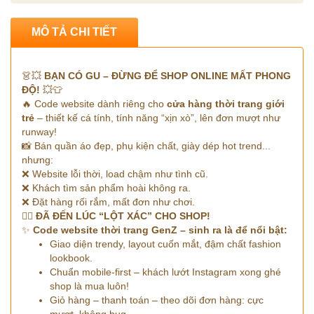
MÔ TẢ CHI TIẾT
👗💥
BẠN CÓ GU – ĐỪNG ĐỂ SHOP ONLINE MẤT PHONG
ĐỘ!
💥👕
🔥 Code website dành riêng cho
cửa hàng thời trang giới
trẻ
– thiết kế cá tính, tính năng “xịn xò”, lên đơn mượt như
runway!
📸 Bán quần áo đẹp, phụ kiện chất, giày dép hot trend...
nhưng:
❌ Website lỗi thời, load chậm như tình cũ.
❌ Khách tìm sản phẩm hoài không ra.
❌ Đặt hàng rối rắm, mất đơn như chơi.
💁‍♀️
ĐÃ ĐẾN LÚC “LỘT XÁC” CHO SHOP!
✨
Code website thời trang GenZ – sinh ra là để nổi bật:
Giao diện trendy, layout cuốn mắt, đậm chất fashion
lookbook.
Chuẩn mobile-first – khách lướt Instagram xong ghé
shop là mua luôn!
Giỏ hàng – thanh toán – theo dõi đơn hàng: cực
mượt, không bug.