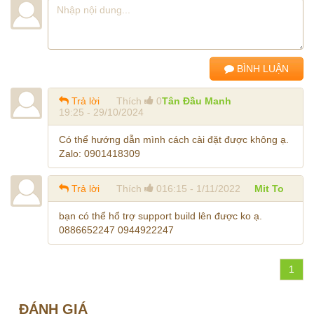
BÌNH LUẬN
Trả lời
Thích
0
Tân Đầu Manh
19:25 - 29/10/2024
Có thể hướng dẫn mình cách cài đặt được không ạ.
Zalo: 0901418309
Trả lời
Thích
0
16:15 - 1/11/2022
Mit To
bạn có thể hổ trợ support build lên được ko ạ.
0886652247 0944922247
1
ĐÁNH GIÁ