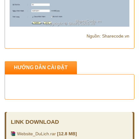
Nguồn: Sharecode.vn
HƯỚNG DẪN CÀI ĐẶT
LINK DOWNLOAD
Website_DuLich.rar
[12.8 MB]