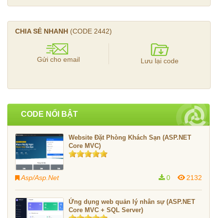
CHIA SẺ NHANH
(CODE
2442
)
Gửi cho email
Lưu lại code
CODE NỔI BẬT
Website Đặt Phòng Khách Sạn (ASP.NET
Core MVC)
Asp/Asp.Net
0
2132
Ứng dụng web quản lý nhân sự (ASP.NET
Core MVC + SQL Server)