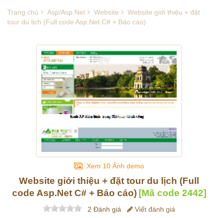
Trang chủ
Asp/Asp.Net
Website
Website giới thiệu + đặt
tour du lịch (Full code Asp.Net C# + Báo cáo)
Xem 10 Ảnh demo
Website giới thiệu + đặt tour du lịch (Full
code Asp.Net C# + Báo cáo)
[Mã code
2442
]
2 Đánh giá
Viết đánh giá