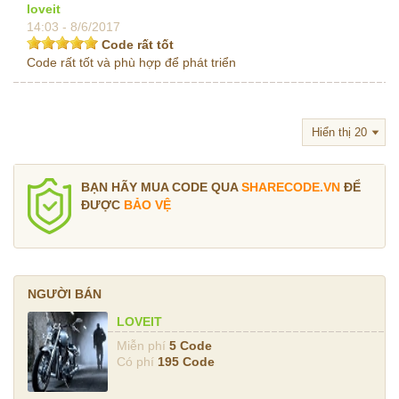
loveit
14:03 - 8/6/2017
Code rất tốt
Code rất tốt và phù hợp để phát triển
BẠN HÃY MUA CODE QUA
SHARECODE.VN
ĐỂ
ĐƯỢC
BẢO VỆ
NGƯỜI BÁN
LOVEIT
Miễn phí
5 Code
Có phí
195 Code