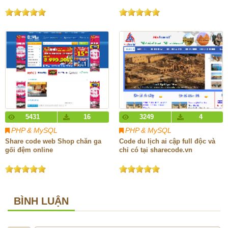
5431
16
3249
4
PHP & MySQL
PHP & MySQL
Share code web Shop chăn ga
Code du lịch ai cập full độc và
gối đệm online
chỉ có tại sharecode.vn
BÌNH LUẬN