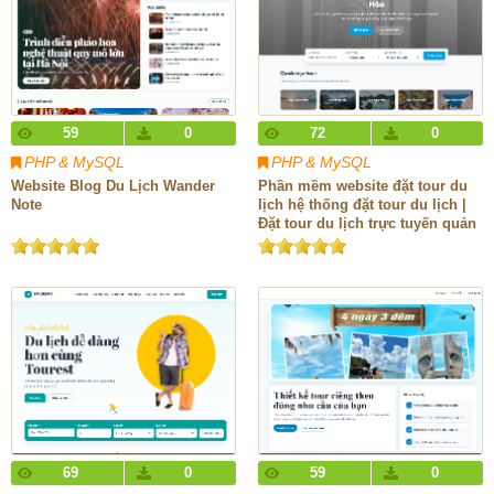
59
0
72
0
PHP & MySQL
PHP & MySQL
Website Blog Du Lịch Wander
Phần mềm website đặt tour du
Note
lịch hệ thống đặt tour du lịch |
Đặt tour du lịch trực tuyến quản
lý tour lịch trình du lịch khách
hàng đơn đặt tour và thanh toán
Online
69
0
59
0