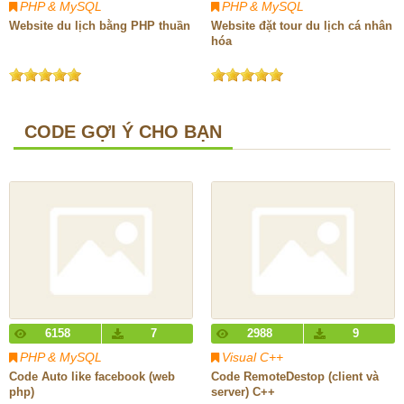
PHP & MySQL
PHP & MySQL
Website du lịch bằng PHP thuần
Website đặt tour du lịch cá nhân
hóa
CODE GỢI Ý CHO BẠN
6158
7
2988
9
PHP & MySQL
Visual C++
Code Auto like facebook (web
Code RemoteDestop (client và
php)
server) C++