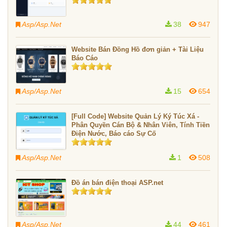
Asp/Asp.Net
38
947
Website Bán Đồng Hồ đơn giản + Tài Liệu
Báo Cáo
Asp/Asp.Net
15
654
[Full Code] Website Quản Lý Ký Túc Xá -
Phân Quyền Cán Bộ & Nhân Viên, Tính Tiền
Điện Nước, Báo cáo Sự Cố
Asp/Asp.Net
1
508
Đồ án bán điện thoại ASP.net
Asp/Asp.Net
44
461