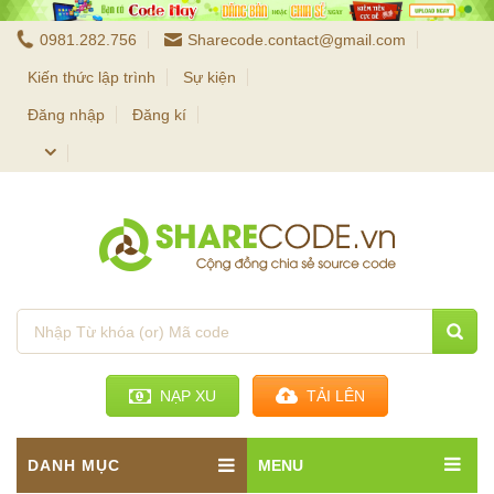
0981.282.756
Sharecode.contact@gmail.com
Kiến thức lập trình
Sự kiện
Đăng nhập
Đăng kí
NẠP XU
TẢI LÊN
DANH MỤC
MENU