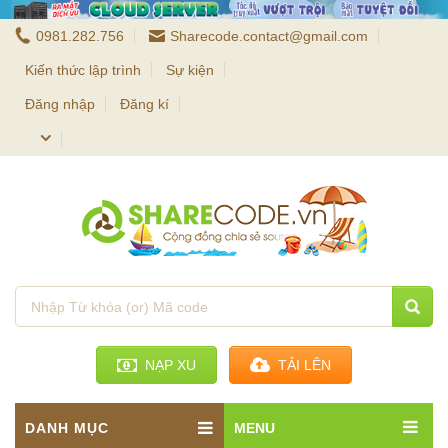
0981.282.756
Sharecode.contact@gmail.com
Kiến thức lập trình
Sự kiện
Đăng nhập
Đăng kí
NẠP XU
TẢI LÊN
DANH MỤC
MENU