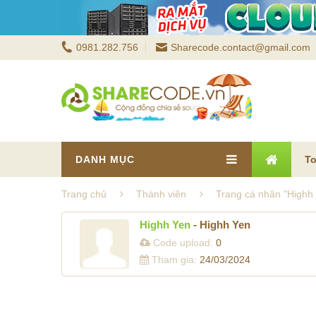
0981.282.756
Sharecode.contact@gmail.com
DANH MỤC
To
Trang chủ
Thành viên
Trang cá nhân "Highh
Highh Yen
- Highh Yen
Code upload:
0
Tham gia:
24/03/2024