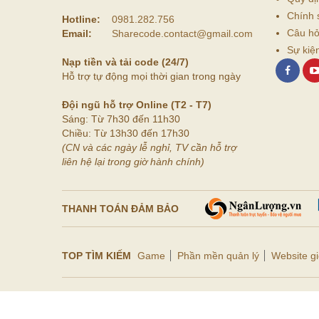
Chính 
Hotline:
0981.282.756
Câu hỏ
Email:
Sharecode.contact@gmail.com
Sự kiệ
Nạp tiền và tải code (24/7)
Hỗ trợ tự động mọi thời gian trong ngày
Đội ngũ hỗ trợ Online (T2 - T7)
Sáng: Từ 7h30 đến 11h30
Chiều: Từ 13h30 đến 17h30
(CN và các ngày lễ nghỉ, TV cần hỗ trợ
liên hệ lại trong giờ hành chính)
THANH TOÁN ĐẢM BẢO
TOP TÌM KIẾM
Game
Phần mền quản lý
Website gi
Copyrights © 2014 