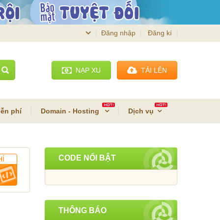
Đăng nhập
Đăng kí
NẠP XU
TẢI LÊN
ễn phí
Domain - Hosting
Dịch vụ
CODE NỔI BẬT
HÍ
THÔNG BÁO