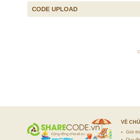
CODE UPLOAD
VỀ CHÚ
Giới th
Quy đị