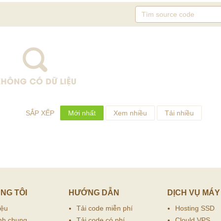
SẮP XẾP
Mới nhất
Xem nhiều
Tải nhiều
NG TÔI
HƯỚNG DẪN
DỊCH VỤ MÁY
iệu
Tải code miễn phí
Hosting SSD
nh chung
Tải code có phí
Clould VPS