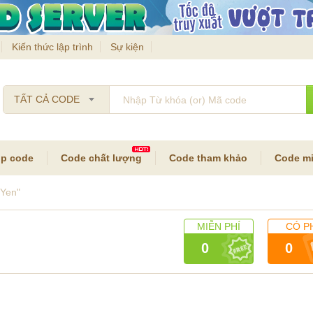
Kiến thức lập trình
Sự kiện
TẤT CẢ CODE
p code
Code chất lượng
Code tham khảo
Code mi
 Yen"
MIỄN PHÍ
CÓ P
0
0