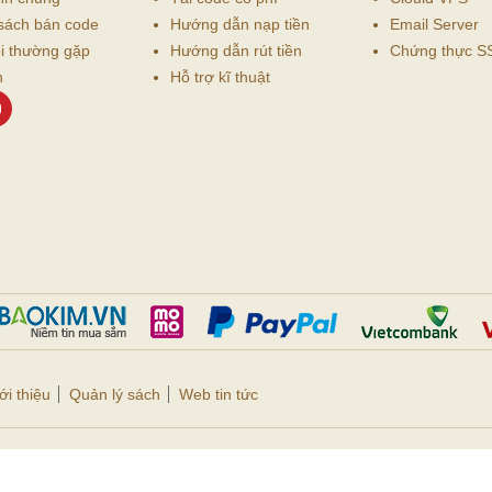
sách bán code
Hướng dẫn nạp tiền
Email Server
i thường gặp
Hướng dẫn rút tiền
Chứng thực S
n
Hỗ trợ kĩ thuật
ới thiệu
Quản lý sách
Web tin tức
Sharecode.vn |
Privacy Policy
| Nội dung đã được bảo vệ bản quyền