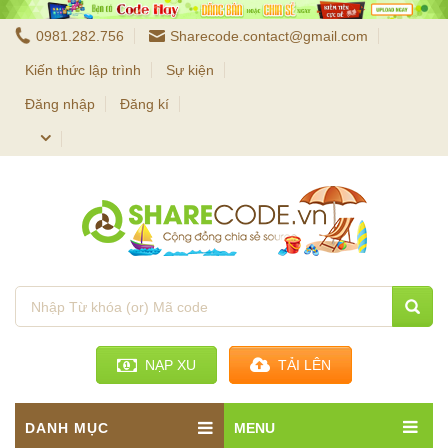
0981.282.756
Sharecode.contact@gmail.com
Kiến thức lập trình
Sự kiện
Đăng nhập
Đăng kí
NẠP XU
TẢI LÊN
DANH MỤC
MENU