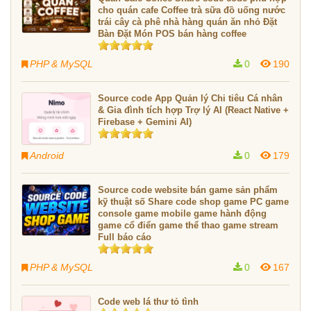
cho quán cafe Coffee trà sữa đồ uống nước
trái cây cà phê nhà hàng quán ăn nhỏ Đặt
Bàn Đặt Món POS bán hàng coffee
PHP & MySQL
0
190
Source code App Quản lý Chi tiêu Cá nhân
& Gia đình tích hợp Trợ lý AI (React Native +
Firebase + Gemini AI)
Android
0
179
Source code website bán game sản phẩm
kỹ thuật số Share code shop game PC game
console game mobile game hành động
game cổ điển game thể thao game stream
Full báo cáo
PHP & MySQL
0
167
Code web lá thư tỏ tình