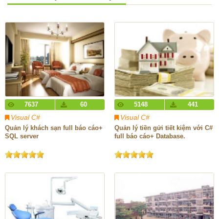
7637
60
5148
441
Visual C#
Visual C#
Quản lý khách sạn full báo cáo+
Quản lý tiền gửi tiết kiệm với C#
SQL server
full báo cáo+ Database.