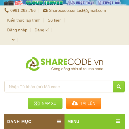
0981.282.756
Sharecode.contact@gmail.com
Kiến thức lập trình
Sự kiện
Đăng nhập
Đăng kí
NẠP XU
TẢI LÊN
DANH MỤC
MENU