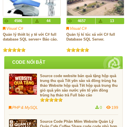
4586
44
4657
13
Visual C#
Visual C#
Quản lý thiết bị y tế với C# full
Quản lý kí túc xá với C# full
database SQL server+ Báo cáo.
Database SQL Server.
CODE NỔI BẬT
Source code website bán quà tặng hộp quà
trung thu quà Tết yến sào và đồng trùng hạ
thảo Website hộp quà Tết hộp quà trung thu
giỏ quà yến sào nước yến tổ yến đồng
trùng hạ thảo trà Full báo cáo
PHP & MySQL
0
199
Source Code Phần Mềm Website Quản Lý
Quán Cafe Coffee Share code code phù hợp