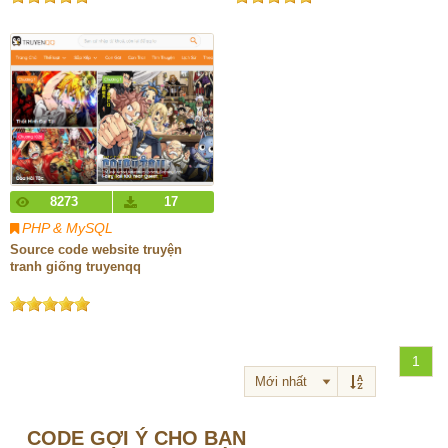
8273
17
PHP & MySQL
Source code website truyện
tranh giống truyenqq
1
CODE GỢI Ý CHO BẠN