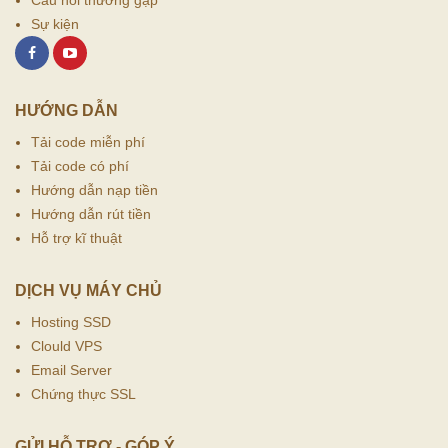
Câu hỏi thường gặp
Sự kiện
HƯỚNG DẪN
Tải code miễn phí
Tải code có phí
Hướng dẫn nạp tiền
Hướng dẫn rút tiền
Hỗ trợ kĩ thuật
DỊCH VỤ MÁY CHỦ
Hosting SSD
Clould VPS
Email Server
Chứng thực SSL
GỬI HỖ TRỢ - GÓP Ý