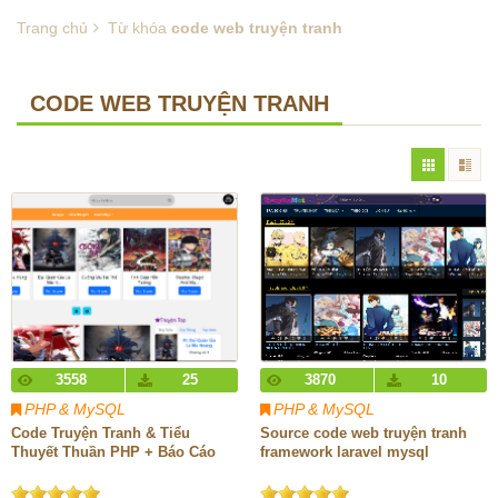
Trang chủ
Từ khóa
code web truyện tranh
CODE WEB TRUYỆN TRANH
3558
25
3870
10
PHP & MySQL
PHP & MySQL
Code Truyện Tranh & Tiểu
Source code web truyện tranh
Thuyết Thuần PHP + Báo Cáo
framework laravel mysql